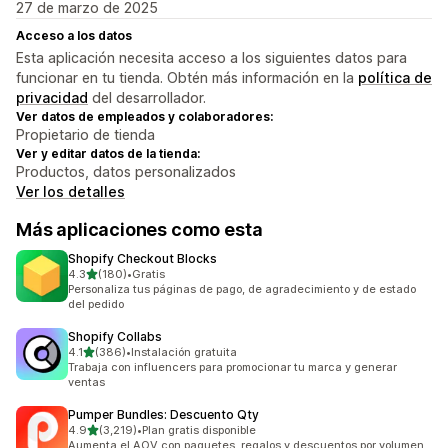
27 de marzo de 2025
Acceso a los datos
Esta aplicación necesita acceso a los siguientes datos para
funcionar en tu tienda. Obtén más información en la
política de
privacidad
del desarrollador.
Ver datos de empleados y colaboradores:
Propietario de tienda
Ver y editar datos de la tienda:
Productos, datos personalizados
Ver los detalles
Más aplicaciones como esta
Shopify Checkout Blocks
de 5 estrellas
4.3
(180)
•
Gratis
180 reseñas en total
Personaliza tus páginas de pago, de agradecimiento y de estado
del pedido
Shopify Collabs
de 5 estrellas
4.1
(386)
•
Instalación gratuita
386 reseñas en total
Trabaja con influencers para promocionar tu marca y generar
ventas
Pumper Bundles: Descuento Qty
de 5 estrellas
4.9
(3,219)
•
Plan gratis disponible
3219 reseñas en total
Aumenta el AOV con paquetes, regalos y descuentos por volumen