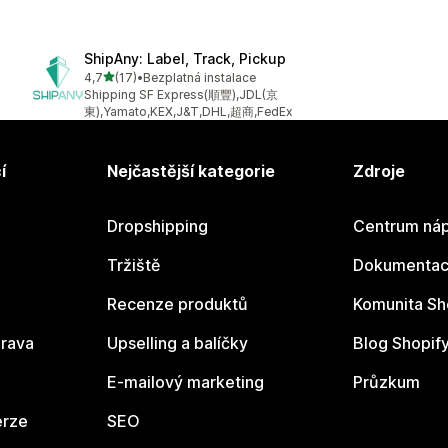
ShipAny: Label, Track, Pickup
z 5 hvězd
4,7
(17)
•
Bezplatná instalace
Celkový počet recenzí: 17
Shipping SF Express(順豐),JDL(京
東),Yamato,KEX,J&T,DHL,超商,FedEx
í
Nejčastější kategorie
Zdroje
Dropshipping
Centrum náp
Tržiště
Dokumentace
Recenze produktů
Komunita Sh
rava
Upselling a balíčky
Blog Shopif
E-mailový marketing
Průzkum
erze
SEO