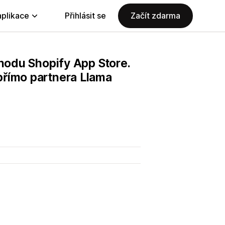
aplikace
Přihlásit se
Začít zdarma
chodu Shopify App Store.
přímo partnera Llama