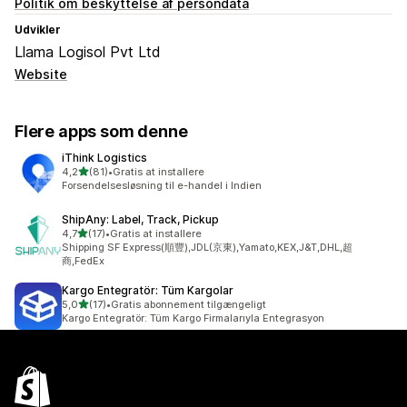
Politik om beskyttelse af persondata
Udvikler
Llama Logisol Pvt Ltd
Website
Flere apps som denne
iThink Logistics
ud af 5 stjerner
4,2
(81)
•
Gratis at installere
81 anmeldelser i alt
Forsendelsesløsning til e-handel i Indien
ShipAny: Label, Track, Pickup
ud af 5 stjerner
4,7
(17)
•
Gratis at installere
17 anmeldelser i alt
Shipping SF Express(順豐),JDL(京東),Yamato,KEX,J&T,DHL,超
商,FedEx
Kargo Entegratör: Tüm Kargolar
ud af 5 stjerner
5,0
(17)
•
Gratis abonnement tilgængeligt
17 anmeldelser i alt
Kargo Entegratör: Tüm Kargo Firmalarıyla Entegrasyon