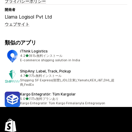
プライバシーポリシー
開発者
Llama Logisol Pvt Ltd
ウェブサイト
類似のアプリ
iThink Logistics
5つ星中
4.2
(81)
•
無料インストール
合計レビュー数：81件
E-commerce shipping solution in India
ShipAny: Label, Track, Pickup
5つ星中
4.7
(17)
•
無料インストール
合計レビュー数：17件
Shipping SF Express(順豐),JDL(京東),Yamato,KEX,J&T,DHL,超
商,FedEx
Kargo Entegratör: Tüm Kargolar
5つ星中
5.0
(17)
•
無料プランあり
合計レビュー数：17件
Kargo Entegratör: Tüm Kargo Firmalarıyla Entegrasyon