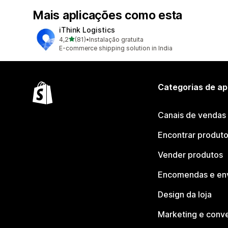
Mais aplicações como esta
iThink Logistics
de 5 estrelas
4,2
(81)
•
Instalação gratuita
81 total de avaliações
E-commerce shipping solution in India
Categorias de ap
Canais de vendas
Encontrar produt
Vender produtos
Encomendas e en
Design da loja
Marketing e conv