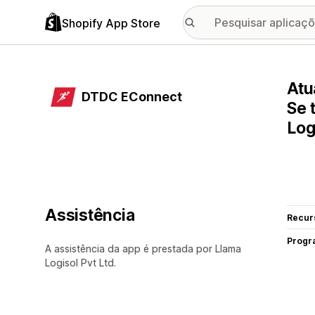
Shopify App Store
Atu
DTDC EConnect
Se 
Log
Assistência
Recur
Progr
A assistência da app é prestada por Llama
Logisol Pvt Ltd.