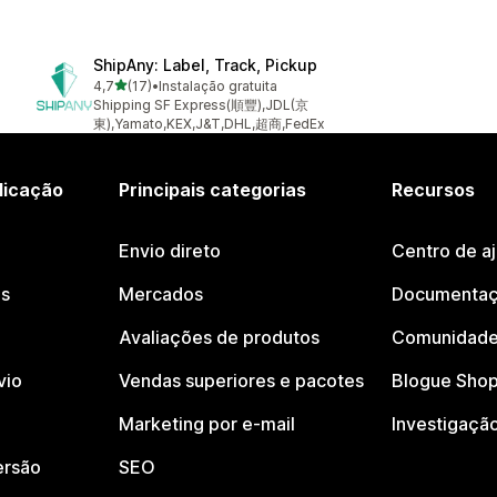
ShipAny: Label, Track, Pickup
de 5 estrelas
4,7
(17)
•
Instalação gratuita
17 total de avaliações
Shipping SF Express(順豐),JDL(京
東),Yamato,KEX,J&T,DHL,超商,FedEx
licação
Principais categorias
Recursos
Envio direto
Centro de a
os
Mercados
Documentaç
Avaliações de produtos
Comunidade
vio
Vendas superiores e pacotes
Blogue Shop
Marketing por e-mail
Investigaçã
ersão
SEO