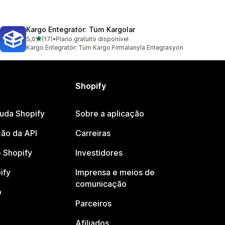
Kargo Entegratör: Tüm Kargolar
de 5 estrelas
5,0
(17)
•
Plano gratuito disponível
17 total de avaliações
Kargo Entegratör: Tüm Kargo Firmalarıyla Entegrasyon
Shopify
juda Shopify
Sobre a aplicação
ão da API
Carreiras
 Shopify
Investidores
ify
Imprensa e meios de
comunicação
o
Parceiros
Afiliados