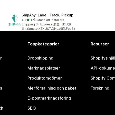
ShipAny: Label, Track, Pickup
av 5 stjärnor
4,7
(17)
•
Gratis att installera
17 recensioner totalt
Shipping SF Express(順豐),JDL(京
東),Yamato,KEX,J&T,DHL,超商,FedEx
Toppkategorier
Resurser
r
Dropshipping
Shopifys hjä
Marknadsplatser
API-dokume
Produktomdömen
Shopify Co
s
Merförsäljning och paket
Forskning
E-postmarknadsföring
ch
SEO