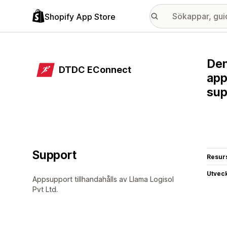
Shopify App Store
Den
DTDC EConnect
app
sup
Support
Resur
Utvec
Appsupport tillhandahålls av Llama Logisol
Pvt Ltd.