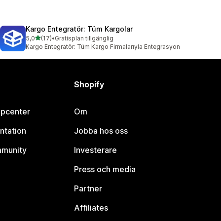
Kargo Entegratör: Tüm Kargolar
av 5 stjärnor
5,0
(17)
•
Gratisplan tillgänglig
17 recensioner totalt
Kargo Entegratör: Tüm Kargo Firmalarıyla Entegrasyon
Shopify
lpcenter
Om
ntation
Jobba hos oss
mmunity
Investerare
Press och media
Partner
Affiliates