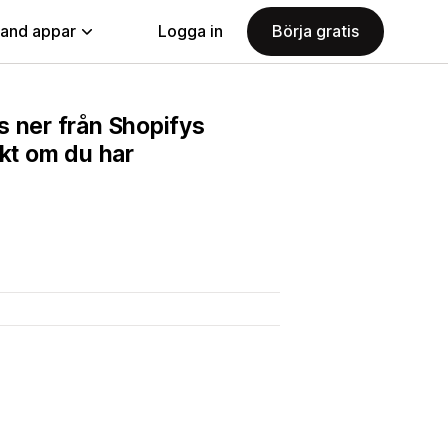
land appar
Logga in
Börja gratis
s ner från Shopifys
ekt om du har