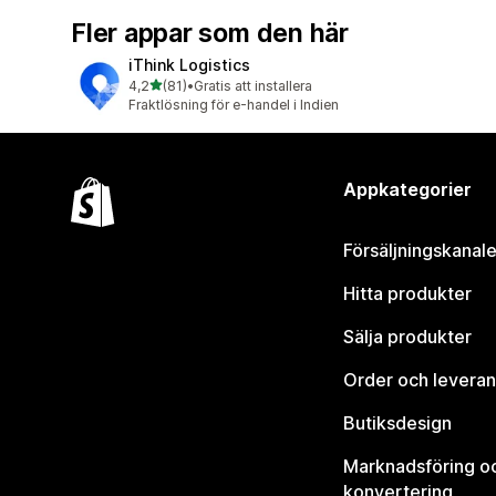
Fler appar som den här
iThink Logistics
av 5 stjärnor
4,2
(81)
•
Gratis att installera
81 recensioner totalt
Fraktlösning för e-handel i Indien
Appkategorier
Försäljningskanale
Hitta produkter
Sälja produkter
Order och leveran
Butiksdesign
Marknadsföring o
konvertering