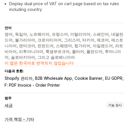
Display dual price of VAT on cart page based on tax rules
including country
언어
영어, 독일어, 노르웨이어, 프랑스어, 이탈리아어, 스페인어, 네덜란
드어, 불가리아어, 크로아티아어, 그리스어, 터키어, 체코어, 에스토
니아어, 덴마크어, 핀란드어, 스웨덴어, 헝가리어, 아일랜드어, 라트
비아어, 리투아니아어, 룩셈부르크어, 몰타어, 폴란드어, 루마니아
어, 슬로바키아어, 그리고 슬로베니아어
이 앱은 한국어로 번역되지 않았습니다
다음과 호환:
Shopify 관리자
B2B Wholesale App
Cookie Banner
EU GDPR
F: PDF Invoice ‑ Order Printer
범주
세금
기능 표시
부채 추적
가격 책정 - 기타
부채 계산
임계값 추적
VAT 인보이스
사용자 지정 인보이스