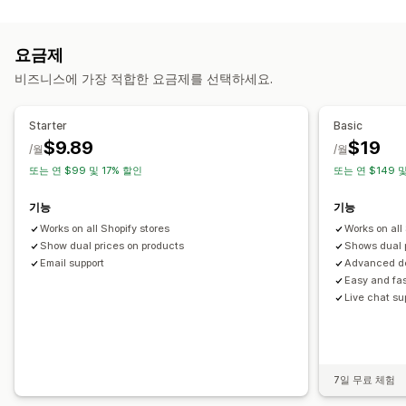
세금 계산
세율
면제 관리
금액 관리
여러 통화
요금제
비즈니스에 가장 적합한 요금제를 선택하세요.
등록
세금 등록
세금 번호 유효성 검사
IOSS 및 OSS (EU)
Starter
Basic
유럽 연합 (VAT)
인도 (GST)
캐나다 (HST, PST, GST)
$9.89
$19
/월
/월
미국 (판매세)
또는 연 $99 및 17% 할인
또는 연 $149 
기능
기능
Works on all Shopify stores
Works on all
Show dual prices on products
Shows dual p
Email support
Advanced des
Easy and fa
Live chat su
7일 무료 체험