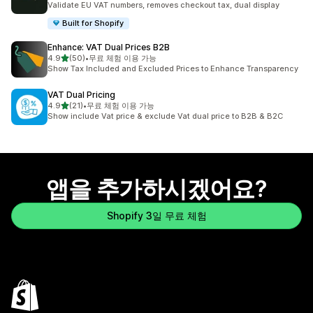
Validate EU VAT numbers, removes checkout tax, dual display
Built for Shopify
Enhance: VAT Dual Prices B2B
별 5개 중
4.9
(50)
•
무료 체험 이용 가능
총 리뷰 50개
Show Tax Included and Excluded Prices to Enhance Transparency
VAT Dual Pricing
별 5개 중
4.9
(21)
•
무료 체험 이용 가능
총 리뷰 21개
Show include Vat price & exclude Vat dual price to B2B & B2C
앱을 추가하시겠어요?
Shopify 3일 무료 체험