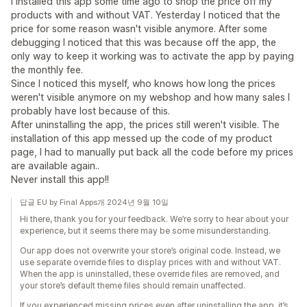
I installed this app some time ago to shop the price off my
products with and without VAT. Yesterday I noticed that the
price for some reason wasn't visible anymore. After some
debugging I noticed that this was because off the app, the
only way to keep it working was to activate the app by paying
the monthly fee.
Since I noticed this myself, who knows how long the prices
weren't visible anymore on my webshop and how many sales I
probably have lost because of this.
After uninstalling the app, the prices still weren't visible. The
installation of this app messed up the code of my product
page, I had to manually put back all the code before my prices
are available again..
Never install this app!!
답글 EU by Final Apps개 2024년 9월 10일
Hi there, thank you for your feedback. We’re sorry to hear about your
experience, but it seems there may be some misunderstanding.
Our app does not overwrite your store’s original code. Instead, we
use separate override files to display prices with and without VAT.
When the app is uninstalled, these override files are removed, and
your store’s default theme files should remain unaffected.
If you experienced missing prices even after uninstalling the app, it’s