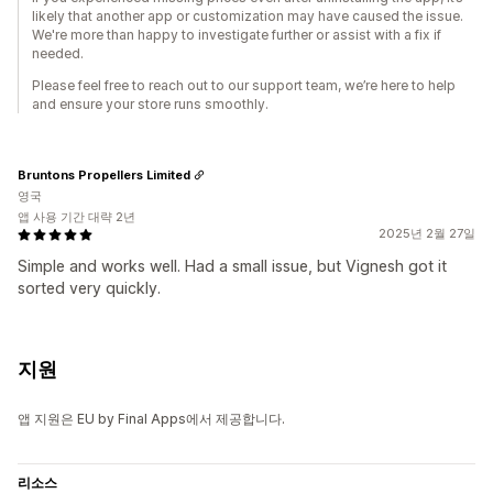
likely that another app or customization may have caused the issue.
We're more than happy to investigate further or assist with a fix if
needed.
Please feel free to reach out to our support team, we’re here to help
and ensure your store runs smoothly.
Bruntons Propellers Limited
영국
앱 사용 기간 대략 2년
2025년 2월 27일
Simple and works well. Had a small issue, but Vignesh got it
sorted very quickly.
지원
앱 지원은 EU by Final Apps에서 제공합니다.
리소스