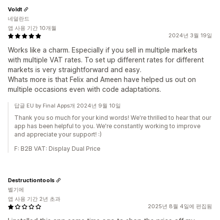
Voldt
네덜란드
앱 사용 기간 10개월
2024년 3월 19일
Works like a charm. Especially if you sell in multiple markets
with multiple VAT rates. To set up different rates for different
markets is very straightforward and easy.
Whats more is that Felix and Ameen have helped us out on
multiple occasions even with code adaptations.
답글 EU by Final Apps개 2024년 9월 10일
Thank you so much for your kind words! We're thrilled to hear that our
app has been helpful to you. We're constantly working to improve
and appreciate your support! :)
F: B2B VAT: Display Dual Price
Destructiontools
벨기에
앱 사용 기간 2년 초과
2025년 8월 4일에 편집됨