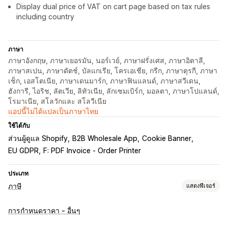
Display dual price of VAT on cart page based on tax rules
including country
ภาษา
ภาษาอังกฤษ, ภาษาเยอรมัน, นอร์เวย์, ภาษาฝรั่งเศส, ภาษาอิตาลี,
ภาษาสเปน, ภาษาดัตช์, บัลแกเรีย, โครเอเชีย, กรีก, ภาษาตุรกี, ภาษา
เช็ก, เอสโตเนีย, ภาษาเดนมาร์ก, ภาษาฟินแลนด์, ภาษาสวีเดน,
ฮังการี, ไอริช, ลัตเวีย, ลิทัวเนีย, ลักเซมเบิร์ก, มอลตา, ภาษาโปแลนด์,
โรมาเนีย, สโลวักและ สโลวีเนีย
แอปนี้ไม่ได้แปลเป็นภาษาไทย
ใช้ได้กับ
ส่วนผู้ดูแล Shopify
B2B Wholesale App
Cookie Banner
EU GDPR
F: PDF Invoice ‑ Order Printer
ประเภท
ภาษี
แสดงฟีเจอร์
การติดตามความรับผิด
การกำหนดราคา - อื่นๆ
การคำนวณความรับผิดชอบ
การติดตามเกณฑ์
ใบแจ้งหนี้ VAT