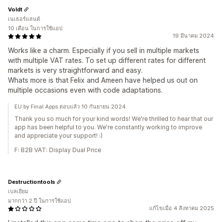
Voldt
เนเธอร์แลนด์
10 เดือน ในการใช้แอป
19 มีนาคม 2024
Works like a charm. Especially if you sell in multiple markets
with multiple VAT rates. To set up different rates for different
markets is very straightforward and easy.
Whats more is that Felix and Ameen have helped us out on
multiple occasions even with code adaptations.
EU by Final Apps ตอบแล้ว 10 กันยายน 2024
Thank you so much for your kind words! We're thrilled to hear that our
app has been helpful to you. We're constantly working to improve
and appreciate your support! :)
F: B2B VAT: Display Dual Price
Destructiontools
เบลเยียม
มากกว่า 2 ปี ในการใช้แอป
แก้ไขเมื่อ 4 สิงหาคม 2025