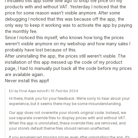
I installed this app some time ago to shop the price off my
products with and without VAT. Yesterday I noticed that the
price for some reason wasn't visible anymore. After some
debugging I noticed that this was because off the app, the
only way to keep it working was to activate the app by paying
the monthly fee.
Since I noticed this myself, who knows how long the prices
weren't visible anymore on my webshop and how many sales I
probably have lost because of this.
After uninstalling the app, the prices still weren't visible. The
installation of this app messed up the code of my product
page, I had to manually put back all the code before my prices
are available again..
Never install this app!!
EU by Final Apps ตอบแล้ว 10 กันยายน 2024
Hi there, thank you for your feedback. We’re sorry to hear about your
experience, but it seems there may be some misunderstanding.
Our app does not overwrite your store’s original code. Instead, we
use separate override files to display prices with and without VAT.
When the app is uninstalled, these override files are removed, and
your store’s default theme files should remain unaffected.
If you experienced missing prices even after uninstalling the app, it’s