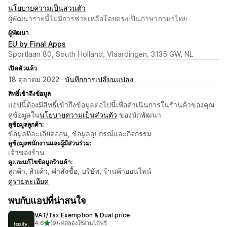
นโยบายความเป็นส่วนตัว
ผู้พัฒนารายนี้ไม่มีการช่วยเหลือโดยตรงเป็นภาษาภาษาไทย
ผู้พัฒนา
EU by Final Apps
Sportlaan 80, South Holland, Vlaardingen, 3135 GW, NL
เปิดตัวแล้ว
18 ตุลาคม 2022 ·
บันทึกการเปลี่ยนแปลง
สิทธิ์เข้าถึงข้อมูล
แอปนี้ต้องมีสิทธิ์เข้าถึงข้อมูลต่อไปนี้เพื่อดำเนินการในร้านค้าของคุณ
ดูข้อมูลใน
นโยบายความเป็นส่วนตัว
ของนักพัฒนา
ดูข้อมูลลูกค้า:
ข้อมูลที่ละเอียดอ่อน, ข้อมูลอุปกรณ์และกิจกรรม
ดูข้อมูลพนักงานและผู้มีส่วนร่วม:
เจ้าของร้าน
ดูและแก้ไขข้อมูลร้านค้า:
ลูกค้า, สินค้า, คำสั่งซื้อ, บริษัท, ร้านค้าออนไลน์
ดูรายละเอียด
พบกับแอปที่น่าสนใจ
VAT/Tax Exemption & Dual price
เต็ม 5 ดาว
4.6
(9)
•
ทดลองใช้งานได้ฟรี
ทั้งหมด 9 รีวิว