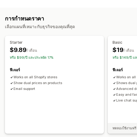
ใบแจ้งหนี้ที่กำหนดเอง
การคำนวณภาษี
การกำหนดราคา
อัตราภาษี
การจัดการการยกเว้น
การจัดการอัตรา
หลายสกุลเงิน
เลือกแผนที่เหมาะกับธุรกิจของคุณที่สุด
การลงทะเบียน
Starter
Basic
การจดทะเบียนภาษี
การตรวจสอบหมายเลขภาษี
$9.89
$19
/ เดือน
/ เดือน
IOSS และ OSS (สหภาพยุโรป)
EU (VAT)
อินเดีย (GST)
หรือ $99/ปี และประหยัด 17%
หรือ $149/ปี แ
แคนาดา (HST, PST, GST)
สหรัฐอเมริกา (ภาษีการขาย)
ฟีเจอร์
ฟีเจอร์
Works on all Shopify stores
Works on all
Show dual prices on products
Shows dual p
Email support
Advanced des
Easy and fa
Live chat su
ทดลองใช้งานฟรี 