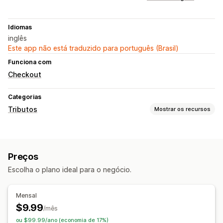
Idiomas
inglês
Este app não está traduzido para português (Brasil)
Funciona com
Checkout
Categorias
Tributos
Mostrar os recursos
Cálculo tributário
Alíquotas
Gestão de alíquotas
Preços
Inscrição
Escolha o plano ideal para o negócio.
UE (IVA)
Mensal
$9.99
/mês
ou $99.99/ano (economia de 17%)