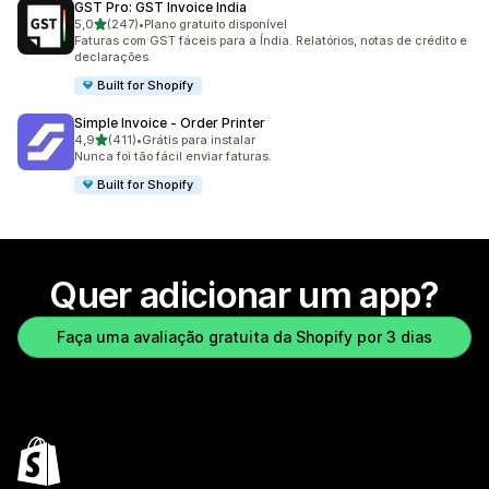
GST Pro: GST Invoice India
de 5 estrelas
5,0
(247)
•
Plano gratuito disponível
247 avaliações ao todo
Faturas com GST fáceis para a Índia. Relatórios, notas de crédito e
declarações.
Built for Shopify
Simple Invoice ‑ Order Printer
de 5 estrelas
4,9
(411)
•
Grátis para instalar
411 avaliações ao todo
Nunca foi tão fácil enviar faturas.
Built for Shopify
Quer adicionar um app?
Faça uma avaliação gratuita da Shopify por 3 dias