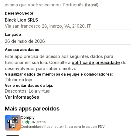
idioma que você selecionou: Português (brasil).
Desenvolvedor
Black Lion SRLS
Via san francesco 28, Inarzo, VA, 21020, IT
Lançado
26 de maio de 2026
Acesso aos dados
Este app precisa de acesso aos seguintes dados para
funcionar em sua loja. Consulte a
política de privacidade
do
desenvolvedor para saber o motivo.
Visualizar dados de membros da equipe e colaboradores:
Titular da loja
Ver e editar dados da loja:
Descontos, Loja virtual
Ver informações
Mais apps parecidos
Comply
de 5 estrelas
3,3
(3)
•
Grátis
3 avaliações ao todo
Conformidade fiscal automática para lojas com PDV