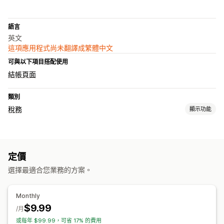
語言
英文
這項應用程式尚未翻譯成繁體中文
可與以下項目搭配使用
結帳頁面
類別
稅務
顯示功能
稅額計算
稅率
費率管理
定價
登記
選擇最適合您業務的方案。
歐盟 (VAT)
Monthly
$9.99
/月
或每年 $99.99，可省 17% 的費用