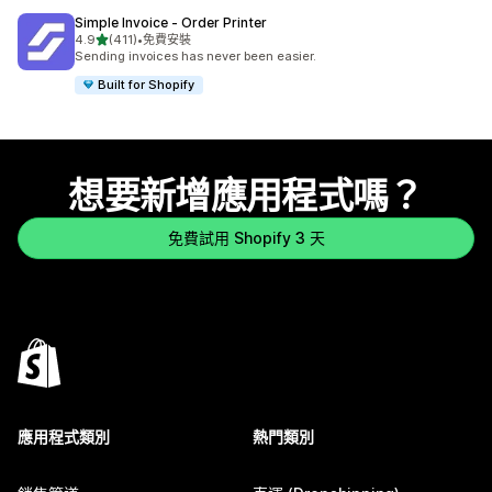
Simple Invoice ‑ Order Printer
滿分 5 顆星
4.9
(411)
•
免費安裝
共有 411 則評價
Sending invoices has never been easier.
Built for Shopify
想要新增應用程式嗎？
免費試用 Shopify 3 天
應用程式類別
熱門類別