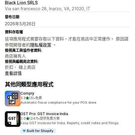
Black Lion SRLS
Via san francesco 28, Inarzo, VA, 21020, IT
發布日期
2026年5月26日
資料存取權
這項應用程式需要存取以下資料，才能在商店中正常運作。 原因請
參閱開發者的
隱私權政策
。
檢視員工與協作者資料:
商店擁有人
檢視與編輯商店資料:
折扣、 線上商店
查看詳情
其他同類型應用程式
Comply
滿分 5 顆星
3.3
(3)
•
免費
共有 3 則評價
Automatic fiscal compliance for your POS store
GST Pro: GST Invoice India
滿分 5 顆星
5.0
(247)
•
提供免費方案
共有 247 則評價
Easy GST invoices for India. Reports, credit notes and filings
Built for Shopify