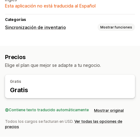
Esta aplicación no está traducida al Español
Categorías
Sincronización de inventario
Mostrar funciones
Tipos de sincronización
Pedidos
Precios
Detalles del producto
Variantes
SKU
Precios
Códigos de barras
Elige el plan que mejor se adapte a tu negocio.
Notificaciones e informes
Actualizaciones de pedidos
Alertas de inventario
Gratis
Gratis
Contiene texto traducido automáticamente
Mostrar original
Todos los cargos se facturan en USD.
Ver todas las opciones de
precios