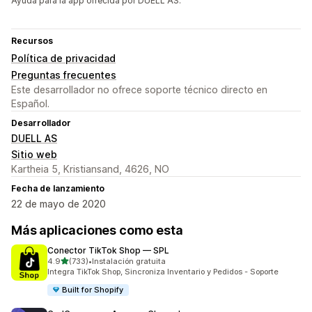
Ayuda para la app ofrecida por DUELL AS.
Recursos
Política de privacidad
Preguntas frecuentes
Este desarrollador no ofrece soporte técnico directo en
Español.
Desarrollador
DUELL AS
Sitio web
Kartheia 5, Kristiansand, 4626, NO
Fecha de lanzamiento
22 de mayo de 2020
Más aplicaciones como esta
Conector TikTok Shop — SPL
de 5 estrellas
4.9
(733)
•
Instalación gratuita
733 reseñas en total
Integra TikTok Shop, Sincroniza Inventario y Pedidos - Soporte
Built for Shopify