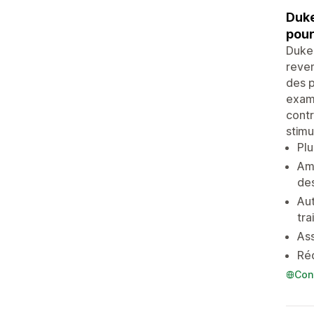
Duke
pour
Duke 
reven
des p
exami
contr
stimu
Plu
Amé
des
Au
tra
Ass
Réd
Con