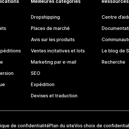
lications
Meilleures catégories
Ressources
Dropshipping
Centre d’aid
its
Places de marché
Documentati
Avis sur les produits
Communauté
péditions
Ventes incitatives et lots
Le blog de 
ue
Marketing par e-mail
Recherche
ersion
SEO
que
Expédition
Devises et traduction
tique de confidentialité
Plan du site
Vos choix de confidential