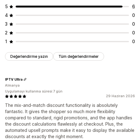
5
6
4
0
3
0
2
0
1
0
Değerlendirme yazın
Tüm değerlendirmeler
IPTV Ultra
Almanya
Uygulamayı kullanma süresi:7 gün
29 Haziran 2026
The mix-and-match discount functionality is absolutely
fantastic. It gives the shopper so much more flexibility
compared to standard, rigid promotions, and the app handles
the discount calculations flawlessly at checkout. Plus, the
automated upsell prompts make it easy to display the available
discounts at exactly the right moment.