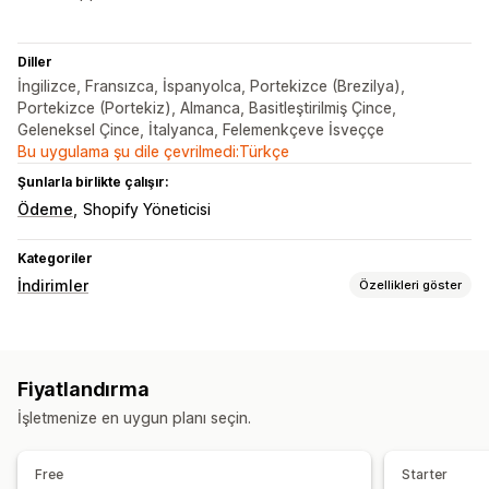
Diller
İngilizce, Fransızca, İspanyolca, Portekizce (Brezilya),
Portekizce (Portekiz), Almanca, Basitleştirilmiş Çince,
Geleneksel Çince, İtalyanca, Felemenkçeve İsveççe
Bu uygulama şu dile çevrilmedi:Türkçe
Şunlarla birlikte çalışır:
Ödeme
Shopify Yöneticisi
Kategoriler
İndirimler
Özellikleri göster
İndirim türleri
Bir alana bir bedava
Kademeli fiyatlandırma
Fiyatlandırma
Hacim bazlı indirimler
Adet indirimleri
Sabit indirimler
İşletmenize en uygun planı seçin.
Yüzdelik indirimler
Toplu indirimler
Ücretsiz kargo
Ürün paketleri
Yukarı satış indirimleri
Free
Starter