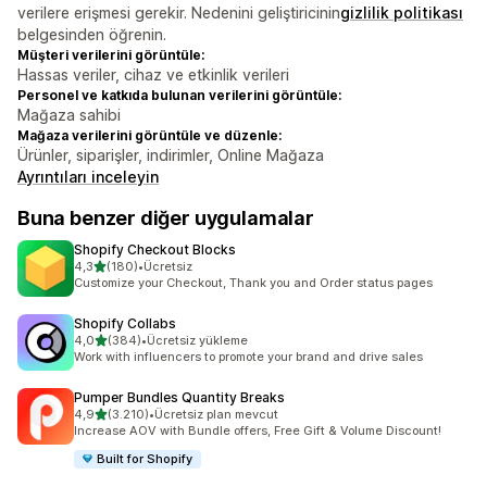
verilere erişmesi gerekir. Nedenini geliştiricinin
gizlilik politikası
belgesinden öğrenin.
Müşteri verilerini görüntüle:
Hassas veriler, cihaz ve etkinlik verileri
Personel ve katkıda bulunan verilerini görüntüle:
Mağaza sahibi
Mağaza verilerini görüntüle ve düzenle:
Ürünler, siparişler, indirimler, Online Mağaza
Ayrıntıları inceleyin
Buna benzer diğer uygulamalar
Shopify Checkout Blocks
5 yıldız üzerinden
4,3
(180)
•
Ücretsiz
toplam 180 değerlendirme
Customize your Checkout, Thank you and Order status pages
Shopify Collabs
5 yıldız üzerinden
4,0
(384)
•
Ücretsiz yükleme
toplam 384 değerlendirme
Work with influencers to promote your brand and drive sales
Pumper Bundles Quantity Breaks
5 yıldız üzerinden
4,9
(3.210)
•
Ücretsiz plan mevcut
toplam 3210 değerlendirme
Increase AOV with Bundle offers, Free Gift & Volume Discount!
Built for Shopify