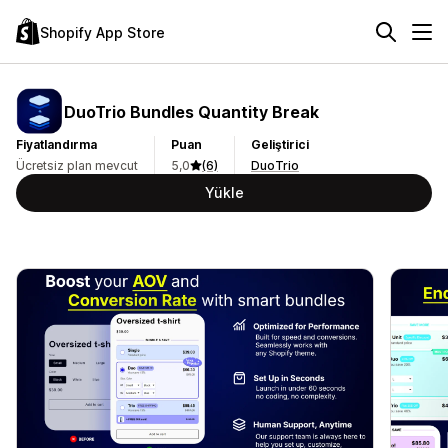
Shopify App Store
DuoTrio Bundles Quantity Break
Fiyatlandırma
Puan
Geliştirici
Ücretsiz plan mevcut
5,0
(6)
DuoTrio
Yükle