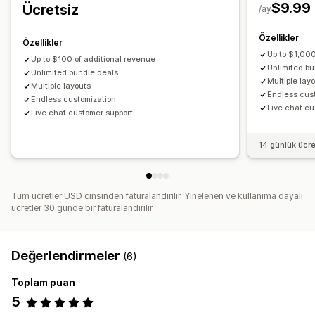
$9.99
Ücretsiz
/ay
Özellikler
Özellikler
Up to $1,000
Up to $100 of additional revenue
Unlimited b
Unlimited bundle deals
Multiple lay
Multiple layouts
Endless cus
Endless customization
Live chat cu
Live chat customer support
14 günlük ücr
Tüm ücretler USD cinsinden faturalandırılır. Yinelenen ve kullanıma dayalı
ücretler 30 günde bir faturalandırılır.
Değerlendirmeler
(6)
Toplam puan
5