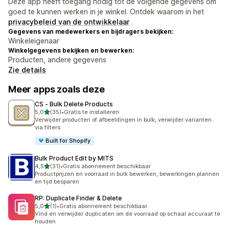
Deze app heeft toegang nodig tot de volgende gegevens om
goed te kunnen werken in je winkel. Ontdek waarom in het
privacybeleid van de ontwikkelaar
.
Gegevens van medewerkers en bijdragers bekijken:
Winkeleigenaar
Winkelgegevens bekijken en bewerken:
Producten, andere gegevens
Zie details
Meer apps zoals deze
CS ‑ Bulk Delete Products
van 5 sterren
5,0
(35)
•
Gratis te installeren
35 recensies in totaal
Verwijder producten of afbeeldingen in bulk, verwijder varianten
via filters
Built for Shopify
Bulk Product Edit by MITS
van 5 sterren
4,5
(31)
•
Gratis abonnement beschikbaar
31 recensies in totaal
Productprijzen en voorraad in bulk bewerken, bewerkingen plannen
en tijd besparen
RP: Duplicate Finder & Delete
van 5 sterren
5,0
(1)
•
Gratis abonnement beschikbaar
1 recensies in totaal
Vind en verwijder duplicaten om de voorraad op schaal accuraat te
houden