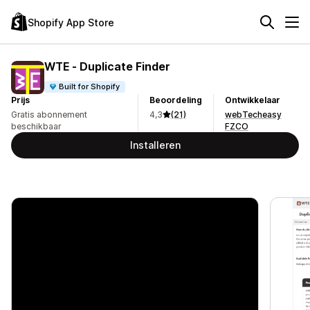
Shopify App Store
WTE ‑ Duplicate Finder
Built for Shopify
Prijs
Beoordeling
Ontwikkelaar
Gratis abonnement
4,3
(21)
webTecheasy
beschikbaar
FZCO
Installeren