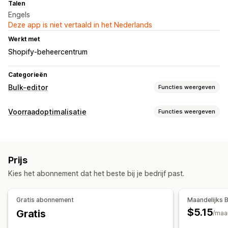
Talen
Engels
Deze app is niet vertaald in het Nederlands
Werkt met
Shopify-beheercentrum
Categorieën
Bulk-editor
Functies weergeven
Bewerkbare bronnen
Voorraadoptimalisatie
Functies weergeven
Producten
Varianten
SKU's en barcodes
Voorraadbeheer
Acties
Barcodes
SKU's
Verwijderen in bulk
Zoeken en filteren
Prijs
Kies het abonnement dat het beste bij je bedrijf past.
Gratis abonnement
Maandelijks 
$5.15
Gratis
/maa