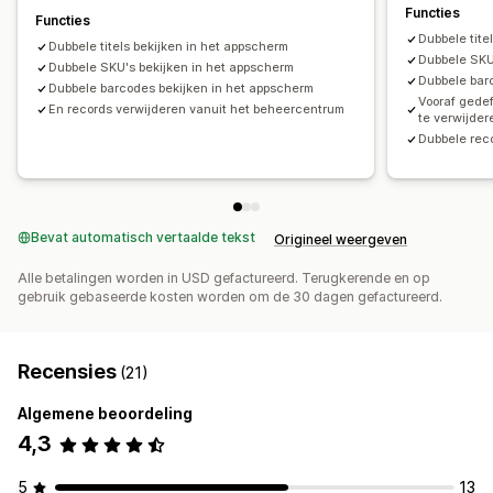
Functies
Functies
Dubbele tite
Dubbele titels bekijken in het appscherm
Dubbele SKU
Dubbele SKU's bekijken in het appscherm
Dubbele bar
Dubbele barcodes bekijken in het appscherm
Vooraf gedef
En records verwijderen vanuit het beheercentrum
te verwijder
Dubbele reco
Bevat automatisch vertaalde tekst
Origineel weergeven
Alle betalingen worden in USD gefactureerd. Terugkerende en op
gebruik gebaseerde kosten worden om de 30 dagen gefactureerd.
Recensies
(21)
Algemene beoordeling
4,3
5
13