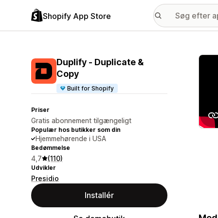
Shopify App Store
Galle
Duplify ‑ Duplicate &
Copy
Built for Shopify
Priser
Gratis abonnement tilgængeligt
Populær hos butikker som din
Hjemmehørende i USA
Bedømmelse
4,7
(110)
Udvikler
Presidio
Installér
Med 