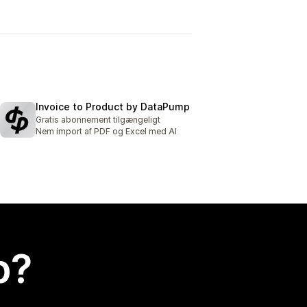
Invoice to Product by DataPump
Gratis abonnement tilgængeligt
Nem import af PDF og Excel med AI
p?