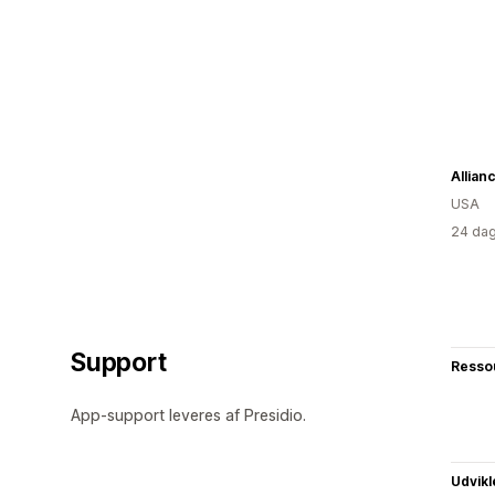
Allian
USA
24 dag
Support
Resso
App-support leveres af Presidio.
Udvikl