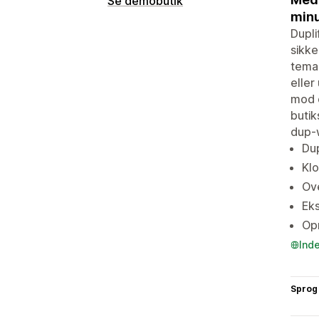
Se demobutik
minu
Dupli
sikke
temak
eller
mod d
butik
dup-
Dup
Klo
Ove
Eks
Opr
Ind
Sprog