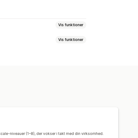
Vis funktioner
Vis funktioner
onisering
Synkronisering i realtid
iveauer
Klargøring af ordrer
pdateringer
Kollektioner
Kunder
ning
Tidsbaseret
ronisering af data
dsprocesser
Flere butikker
cale-niveauer (1–8), der vokser i takt med din virksomhed.