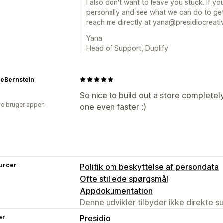
I also don't want to leave you stuck. If you
personally and see what we can do to get
reach me directly at yana@presidiocreati
Yana
Head of Support, Duplify
ceBernstein
So nice to build out a store completely
e bruger appen
one even faster :)
urcer
Politik om beskyttelse af persondata
Ofte stillede spørgsmål
Appdokumentation
Denne udvikler tilbyder ikke direkte s
er
Presidio