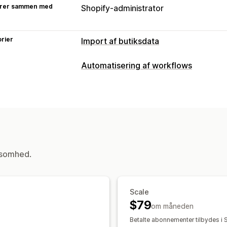
rer sammen med
Shopify-administrator
rier
Import af butiksdata
Datasynkronisering
Automatisering af workflows
Automatisk opdatering
Produktsynkr
Automatiseringsopgaver
Datamigrering
Kundesegmenter
Kundetags
Lagern
Masseeksport
Masseimport
Masseo
Ordretags
Produkttags
Lageropfyld
Lager
Metafelter
Ordrer
Produkter
Behandling af ordrer
Tilpasning
ksomhed.
Tilpassede udløsere
Automatisk synk
Planlagte opgaver
Tilpassede arbej
Scale
$79
om måneden
Betalte abonnementer tilbydes i S