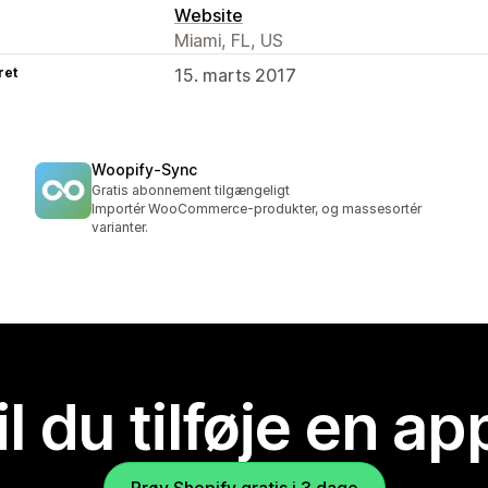
Website
Miami, FL, US
ret
15. marts 2017
Woopify‑Sync
Gratis abonnement tilgængeligt
Importér WooCommerce-produkter, og massesortér
varianter.
il du tilføje en ap
Prøv Shopify gratis i 3 dage