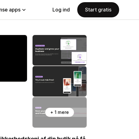
se apps
Log ind
Start gratis
+ 1 mere
ikkerhedskopi af din butik på få