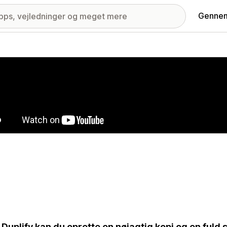
Gennem
ri med udvalgte billeder
Duplify kan du oprette en nøjagtig kopi og en fuld s