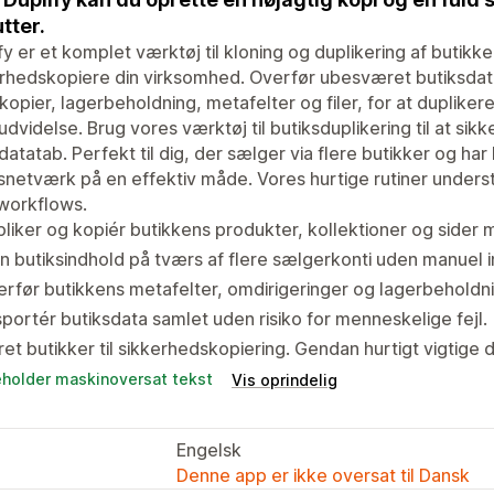
tter.
fy er et komplet værktøj til kloning og duplikering af butikk
rhedskopiere din virksomhed. Overfør ubesværet butiksdata
opier, lagerbeholdning, metafelter og filer, for at duplikere
 udvidelse. Brug vores værktøj til butiksduplikering til at s
atatab. Perfekt til dig, der sælger via flere butikker og har
snetværk på en effektiv måde. Vores hurtige rutiner understøt
workflows.
liker og kopiér butikkens produkter, kollektioner og sider 
n butiksindhold på tværs af flere sælgerkonti uden manuel i
rfør butikkens metafelter, omdirigeringer og lagerbeholdni
portér butiksdata samlet uden risiko for menneskelige fejl.
et butikker til sikkerhedskopiering. Gendan hurtigt vigtige d
eholder maskinoversat tekst
Vis oprindelig
Engelsk
Denne app er ikke oversat til Dansk