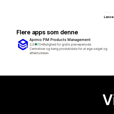
Lance
Flere apps som denne
Apimio PIM Products Management
ud af 5 stjerner
2,0
(1)
•
Mulighed for gratis prøveperiode
1 anmeldelser i alt
Centraliser og berig produktdata for at øge salget og
effektiviteten
V