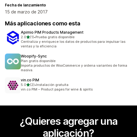
Fecha de lanzamiento
15 de marzo de 2017
Más aplicaciones como esta
Apimio PIM Products Management
de 5 estrellas
2.0
(1)
•
Prueba gratis disponible
1 reseñas en total
Centraliza y enriquece los datos de productos para impulsar las
ventas y la eficiencia
Woopify‑Sync
Plan gratis disponible
Importa productos de WooCommerce y ordena variantes de forma
masiva.
vin.co PIM
de 5 estrellas
5.0
(2)
•
Instalación gratuita
2 reseñas en total
vin.co PIM – Product pages for wine & spirits
¿Quieres agregar una
aplicación?