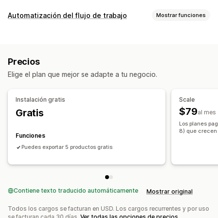
Sincronización de datos
Automatización del flujo de trabajo
Mostrar funciones
Actualización automática
Sincronización de productos
Tareas de automatización
Sincronización en tiempo real
Segmentos de clientes
Etiquetas de clientes
Migración de datos
Precios
Niveles de inventario
Preparación de pedidos
Exportación masiva
Importación masiva
Elige el plan que mejor se adapte a tu negocio.
Etiquetas de pedidos
Etiquetas de productos
Actualizaciones masivas
Colecciones
Clientes
Inventario
Reabastecimiento de existencias
Basado en el tiempo
Metacampos
Pedidos
Productos
Instalación gratis
Scale
Procesamiento de pedidos
$79
Gratis
al mes
Personalización
Los planes pag
Activadores personalizados
8) que crecen 
Funciones
Datos sincronizados automáticamente
Puedes exportar 5 productos gratis
Tareas programadas
Flujos de trabajo personalizados
Múltiples tiendas
Contiene texto traducido automáticamente
Mostrar original
Todos los cargos se facturan en USD. Los cargos recurrentes y por uso
se facturan cada 30 días.
Ver todas las opciones de precios