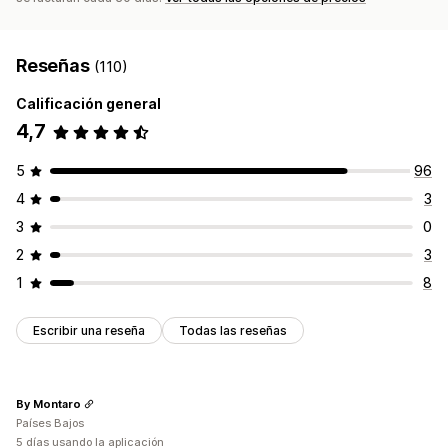
Reseñas
(110)
Calificación general
4,7
5
96
4
3
3
0
2
3
1
8
Escribir una reseña
Todas las reseñas
By Montaro
Países Bajos
5 días usando la aplicación