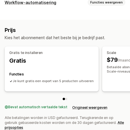
Gegevenssynchronisatie
Workflow-automatisering
Functies weergeven
Automatische updates
Productsynchronisatie
Automatiseringstaken
Synchronisatie in real time
Klantsegmenten
Klantentags
Voorraadniveaus
Gegevensmigratie
Prijs
Afhandeling van bestellingen
Tags voor bestellingen
Bulkexport
Bulkimport
Bulkupdates
Collecties
Klanten
Kies het abonnement dat het beste bij je bedrijf past.
Producttags
Voorraadaanvulling
Op tijd gebaseerd
Voorraad
Metavelden
Bestellingen
Producten
Verwerking van bestellingen
Gratis te installeren
Scale
Aanpassing
$79
Gratis
/maan
Aangepaste triggers
Betaalde abo
Automatische gegevenssynchronisatie
Geplande taken
Scale-niveaus 
Functies
Aangepaste workflows
Meerdere winkels
Je kunt gratis een export van 5 producten uitvoeren
Bevat automatisch vertaalde tekst
Origineel weergeven
Alle betalingen worden in USD gefactureerd. Terugkerende en op
gebruik gebaseerde kosten worden om de 30 dagen gefactureerd.
Alle
prijsopties