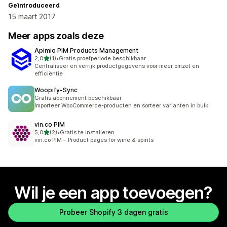
Geïntroduceerd
15 maart 2017
Meer apps zoals deze
Apimio PIM Products Management
van 5 sterren
2,0
(1)
•
Gratis proefperiode beschikbaar
1 recensies in totaal
Centraliseer en verrijk productgegevens voor meer omzet en
efficiëntie
Woopify‑Sync
Gratis abonnement beschikbaar
Importeer WooCommerce-producten en sorteer varianten in bulk.
vin.co PIM
van 5 sterren
5,0
(2)
•
Gratis te installeren
2 recensies in totaal
vin.co PIM – Product pages for wine & spirits
Wil je een app toevoegen?
Probeer Shopify 3 dagen gratis