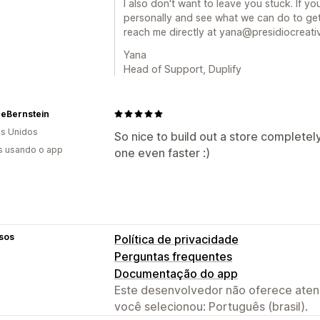
I also don't want to leave you stuck. If you
personally and see what we can do to get
reach me directly at yana@presidiocreati
Yana
Head of Support, Duplify
ceBernstein
s Unidos
So nice to build out a store completely
s usando o app
one even faster :)
sos
Política de privacidade
Perguntas frequentes
Documentação do app
Este desenvolvedor não oferece atend
você selecionou: Português (brasil).