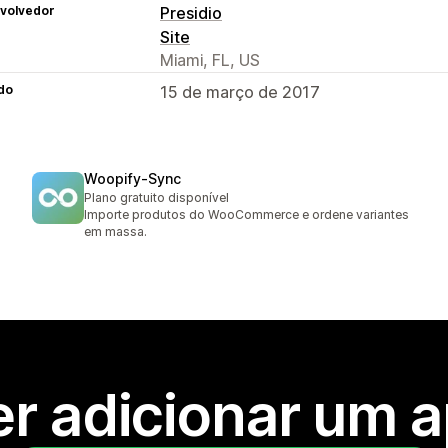
volvedor
Presidio
Site
Miami, FL, US
do
15 de março de 2017
Woopify‑Sync
Plano gratuito disponível
Importe produtos do WooCommerce e ordene variantes
em massa.
r adicionar um 