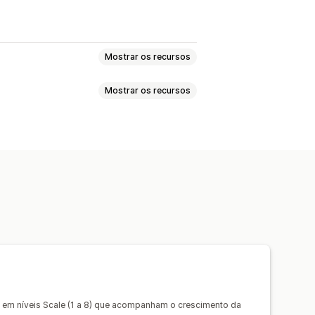
Mostrar os recursos
Mostrar os recursos
o de produtos
tes
Níveis de estoque
pedidos
Tags de produtos
m massa
Atualizações em massa
 tempo
Processamento de pedidos
ampos
Pedidos
Produtos
ização automática de dados
alho personalizados
Várias lojas
 em níveis Scale (1 a 8) que acompanham o crescimento da