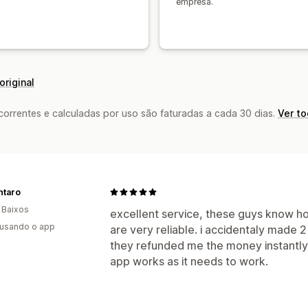
empresa.
original
rrentes e calculadas por uso são faturadas a cada 30 dias.
Ver t
ntaro
 Baixos
excellent service, these guys know ho
 usando o app
are very reliable. i accidentaly made 
they refunded me the money instantly. 
app works as it needs to work.