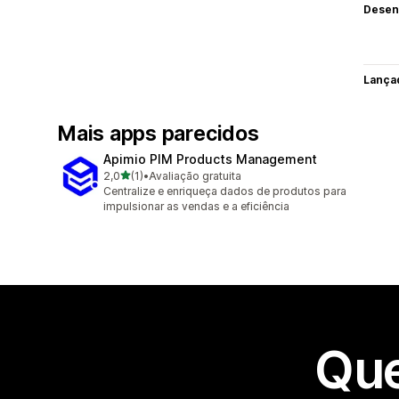
Desen
Lança
Mais apps parecidos
Apimio PIM Products Management
de 5 estrelas
2,0
(1)
•
Avaliação gratuita
1 avaliações ao todo
Centralize e enriqueça dados de produtos para
impulsionar as vendas e a eficiência
Que