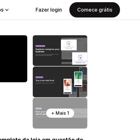
ps
Fazer login
Comece grátis
+ Mais 1
ompleto da loja em questão de