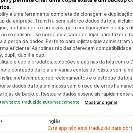
tos.
lify é uma ferramenta completa de clonagem e duplicação p
p da empresa. Transfira sem esforço dados da loja, incluin
ue, metacampos e arquivos, para configurações de lojas d
 ou expansão. Use nosso duplicador de lojas para fazer o 
a a perda de dados. Perfeito para lojistas que administram v
rma eficiente. As rotinas rápidas oferecem compatibilidade
y, dupli, duplif e dup.
lique e copie produtos, coleções e páginas da loja com o D
ne o conteúdo da loja em várias contas de lojistas sem a 
nsfira metacampos, redirecionamentos e o estoque da loja
orte dados da loja em massa sem o risco de erros humanos
e lojas de backup. Restaure dados essenciais rapidamente 
tém texto traduzido automaticamente
Mostrar original
as
inglês
Este app não está traduzido para port