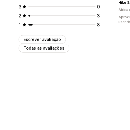
Hike &
3
0
África 
2
3
Aprox
usand
1
8
Escrever avaliação
Todas as avaliações