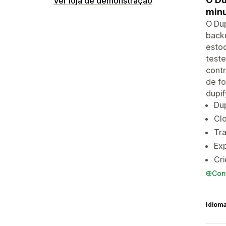
Ver loja de demonstração
minu
O Dup
backu
estoq
teste
contr
de fo
dupif
Dup
Clo
Tra
Exp
Cri
Con
Idiom