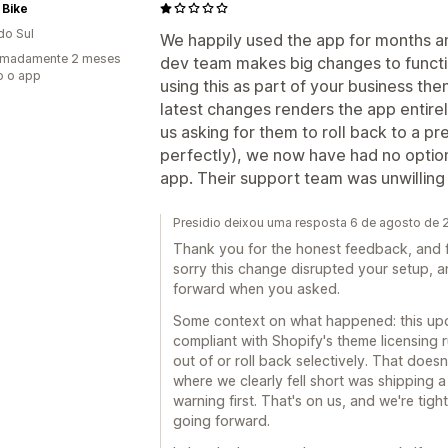
 Bike
do Sul
We happily used the app for months and
imadamente 2 meses
dev team makes big changes to function
o o app
using this as part of your business th
latest changes renders the app entirel
us asking for them to roll back to a p
perfectly), we now have had no option 
app. Their support team was unwilling t
Presidio deixou uma resposta 6 de agosto de
Thank you for the honest feedback, and fo
sorry this change disrupted your setup, a
forward when you asked.
Some context on what happened: this upd
compliant with Shopify's theme licensing
out of or roll back selectively. That does
where we clearly fell short was shipping a
warning first. That's on us, and we're ti
going forward.