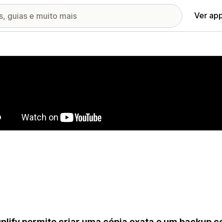
Ver ap
ia de imagens em destaque
plify permite criar uma cópia exata e um backup c