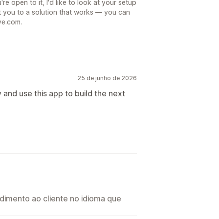
're open to it, I'd like to look at your setup
 you to a solution that works — you can
ve.com.
25 de junho de 2026
 and use this app to build the next
imento ao cliente no idioma que