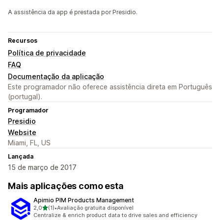
A assistência da app é prestada por Presidio.
Recursos
Política de privacidade
FAQ
Documentação da aplicação
Este programador não oferece assistência direta em Português
(portugal).
Programador
Presidio
Website
Miami, FL, US
Lançada
15 de março de 2017
Mais aplicações como esta
Apimio PIM Products Management
de 5 estrelas
2,0
(1)
•
Avaliação gratuita disponível
1 total de avaliações
Centralize & enrich product data to drive sales and efficiency