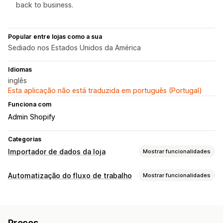
back to business.
Popular entre lojas como a sua
Sediado nos Estados Unidos da América
Idiomas
inglês
Esta aplicação não está traduzida em português (Portugal)
Funciona com
Admin Shopify
Categorias
Importador de dados da loja
Mostrar funcionalidades
Sincronização de dados
Automatização do fluxo de trabalho
Mostrar funcionalidades
Faça atualizações automáticas
Sincronização de produtos
Tarefas de automatização
Sincronização em tempo real
Segmentos de clientes
Etiquetas de clientes
Migração de dados
Preços