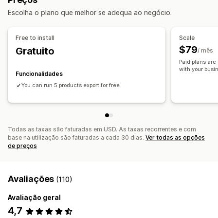
Níveis de inventário
Processamento de encomendas
Exportação em lote
Importação em lote
Escolha o plano que melhor se adequa ao negócio.
Etiquetas de encomenda
Etiquetas de produtos
Atualizações em lote
Coleções
Clientes
Inventário
Reabastecimento de stock
Baseado no tempo
Metacampos
Encomendas
Produtos
Free to install
Scale
Processamento de encomendas
$79
Gratuito
/ mês
Personalização
Paid plans are 
Acionadores personalizados
with your busi
Funcionalidades
Dados de sincronização automática
Tarefas programadas
You can run 5 products export for free
Fluxos de trabalho personalizados
Várias lojas
Todas as taxas são faturadas em USD. As taxas recorrentes e com
base na utilização são faturadas a cada 30 dias.
Ver todas as opções
de preços
Avaliações
(110)
Avaliação geral
4,7