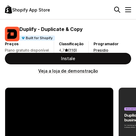
Shopify App Store
Duplify ‑ Duplicate & Copy
Built for Shopify
Preços
Classificação
Programador
Plano gratuito disponível
4,7
(110)
Presidio
Instale
Veja a loja de demonstração