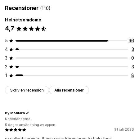
Recensioner
(110)
Helhetsomdöme
4,7
5
96
4
3
3
0
2
3
1
8
Skriv en recension
Alla recensioner
By Montaro
Nederländerna
5 dagar användning av appen
31 juli 2026
excellent service, these guys know how to help their