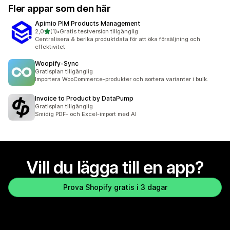
Fler appar som den här
Apimio PIM Products Management
av 5 stjärnor
2,0
(1)
•
Gratis testversion tillgänglig
1 recensioner totalt
Centralisera & berika produktdata för att öka försäljning och
effektivitet
Woopify‑Sync
Gratisplan tillgänglig
Importera WooCommerce-produkter och sortera varianter i bulk.
Invoice to Product by DataPump
Gratisplan tillgänglig
Smidig PDF- och Excel-import med AI
Vill du lägga till en app?
Prova Shopify gratis i 3 dagar