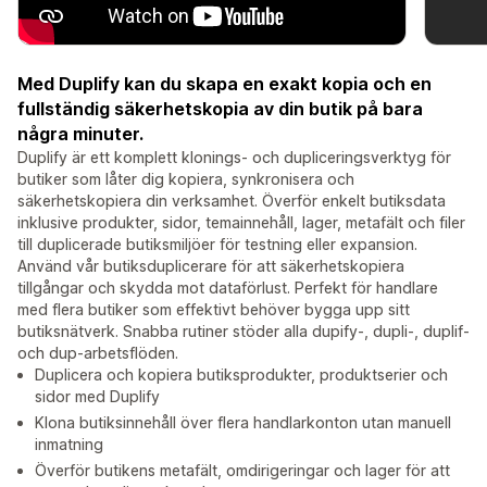
Med Duplify kan du skapa en exakt kopia och en
fullständig säkerhetskopia av din butik på bara
några minuter.
Duplify är ett komplett klonings- och dupliceringsverktyg för
butiker som låter dig kopiera, synkronisera och
säkerhetskopiera din verksamhet. Överför enkelt butiksdata
inklusive produkter, sidor, temainnehåll, lager, metafält och filer
till duplicerade butiksmiljöer för testning eller expansion.
Använd vår butiksduplicerare för att säkerhetskopiera
tillgångar och skydda mot dataförlust. Perfekt för handlare
med flera butiker som effektivt behöver bygga upp sitt
butiksnätverk. Snabba rutiner stöder alla dupify-, dupli-, duplif-
och dup-arbetsflöden.
Duplicera och kopiera butiksprodukter, produktserier och
sidor med Duplify
Klona butiksinnehåll över flera handlarkonton utan manuell
inmatning
Överför butikens metafält, omdirigeringar och lager för att