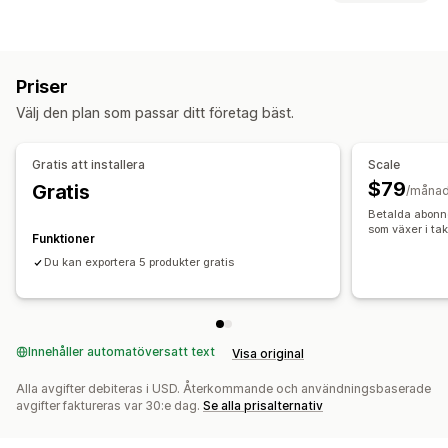
Automatisk uppdatering
Produktsynkronisering
Automatiseringsuppgifter
Synkronisering i realtid
Kundsegment
Kundtaggar
Lagernivåer
Orderdistribution
Migrering av data
Priser
Ordertaggar
Produkttaggar
Lagerpåfyllning
Tidbaserat
Bulkexport
Bulkimport
Bulkuppdateringar
Produktserier
Välj den plan som passar ditt företag bäst.
Orderhantering
Kunder
Lager
Metafält
Ordrar
Produkter
Anpassning
Gratis att installera
Scale
Anpassade utlösare
Synkronisera data automatiskt
$79
Gratis
/måna
Schemalagda uppgifter
Anpassade arbetsflöden
Betalda abonn
Flera butiker
som växer i ta
Funktioner
Du kan exportera 5 produkter gratis
Innehåller automatöversatt text
Visa original
Alla avgifter debiteras i USD. Återkommande och användningsbaserade
avgifter faktureras var 30:e dag.
Se alla prisalternativ