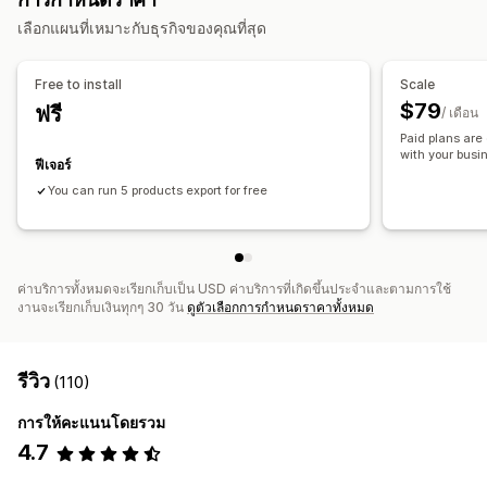
การจัดการคำสั่งซื้อ
แท็กคำสั่งซื้อ
แท็กสินค้า
การเติมสต็อกสินค้า
คอลเลกชัน
ลูกค้า
สินค้าคงคลัง
เมตาฟิลด์
คำสั่งซื้อ
สินค้า
เลือกแผนที่เหมาะกับธุรกิจของคุณที่สุด
ตามเวลา
การประมวลผลการสั่งซื้อ
การปรับแต่ง
Free to install
Scale
ทริกเกอร์ที่กำหนดเอง
ซิงค์ข้อมูลอัตโนมัติ
งานตามกำหนดเวลา
$79
ฟรี
/ เดือน
เวิร์กโฟลว์ที่กำหนดเอง
หลายร้านค้า
Paid plans are 
with your busi
ฟีเจอร์
You can run 5 products export for free
ค่าบริการทั้งหมดจะเรียกเก็บเป็น USD ค่าบริการที่เกิดขึ้นประจำและตามการใช้
งานจะเรียกเก็บเงินทุกๆ 30 วัน
ดูตัวเลือกการกำหนดราคาทั้งหมด
รีวิว
(110)
การให้คะแนนโดยรวม
4.7