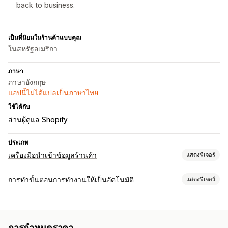
back to business.
เป็นที่นิยมในร้านค้าแบบคุณ
ในสหรัฐอเมริกา
ภาษา
ภาษาอังกฤษ
แอปนี้ไม่ได้แปลเป็นภาษาไทย
ใช้ได้กับ
ส่วนผู้ดูแล Shopify
ประเภท
เครื่องมือนำเข้าข้อมูลร้านค้า
แสดงฟีเจอร์
ซิงค์ข้อมูล
การทำขั้นตอนการทำงานให้เป็นอัตโนมัติ
แสดงฟีเจอร์
อัปเดตอัตโนมัติ
ซิงค์สินค้า
ซิงค์แบบเรียลไทม์
งานอัตโนมัติ
การย้ายข้อมูลร้านค้า
การแบ่งกลุ่มลูกค้า
แท็กลูกค้า
ระดับสินค้าคงคลัง
การย้ายข้อมูล
การส่งออกจำนวนมาก
การอัปเดตจำนวนมาก
การกำหนดราคา