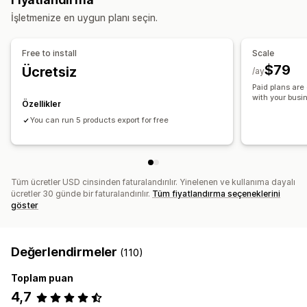
Sipariş gönderimi
Sipariş etiketleri
Ürün etiketleri
Toplu dışa aktarma
Toplu içe aktarma
İşletmenize en uygun planı seçin.
Stok yenileme
Zaman bazında
Sipariş işleme
Toplu güncellemeler
Koleksiyonlar
Müşteriler
Envanter
Özelleştirme
Meta alanlar
Siparişler
Ürünler
Free to install
Scale
Özel tetikleyiciler
Otomatik veri senkronizasyonu
$79
Ücretsiz
/ay
Zamanlanmış görevler
Özel iş akışları
Çoklu mağaza
Paid plans are 
with your busi
Özellikler
You can run 5 products export for free
Tüm ücretler USD cinsinden faturalandırılır. Yinelenen ve kullanıma dayalı
ücretler 30 günde bir faturalandırılır.
Tüm fiyatlandırma seçeneklerini
göster
Değerlendirmeler
(110)
Toplam puan
4,7