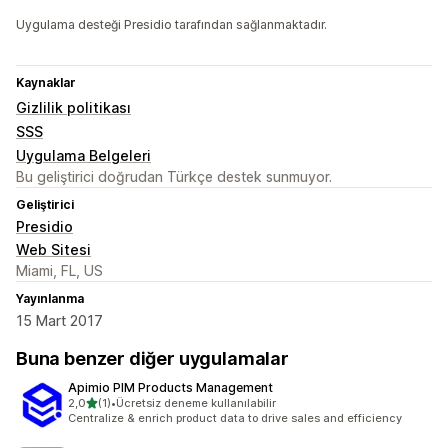
Uygulama desteği Presidio tarafından sağlanmaktadır.
Kaynaklar
Gizlilik politikası
SSS
Uygulama Belgeleri
Bu geliştirici doğrudan Türkçe destek sunmuyor.
Geliştirici
Presidio
Web Sitesi
Miami, FL, US
Yayınlanma
15 Mart 2017
Buna benzer diğer uygulamalar
Apimio PIM Products Management
5 yıldız üzerinden
2,0
(1)
•
Ücretsiz deneme kullanılabilir
toplam 1 değerlendirme
Centralize & enrich product data to drive sales and efficiency