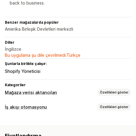
back to business.
Benzer mağazalarda popüler
Amerika Birleşik Devletleri merkezli
Diller
İngilizce
Bu uygulama şu dile çevrilmedi:Türkçe
Şunlarla birlikte çalışır:
Shopify Yöneticisi
Kategoriler
Mağaza verisi aktarıcıları
Özellikleri göster
Veri senkronizasyonu
İş akışı otomasyonu
Özellikleri göster
Otomatik güncelleme
Ürün senkronizasyonu
Otomasyon görevleri
Gerçek zamanlı senkronizasyon
Müşteri segmentleri
Müşteri etiketleri
Envanter düzeyleri
Veri geçişi
Fiyatlandırma