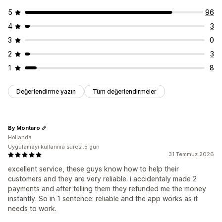
5
96
4
3
3
0
2
3
1
8
Değerlendirme yazın
Tüm değerlendirmeler
By Montaro
Hollanda
Uygulamayı kullanma süresi:5 gün
31 Temmuz 2026
excellent service, these guys know how to help their
customers and they are very reliable. i accidentaly made 2
payments and after telling them they refunded me the money
instantly. So in 1 sentence: reliable and the app works as it
needs to work.