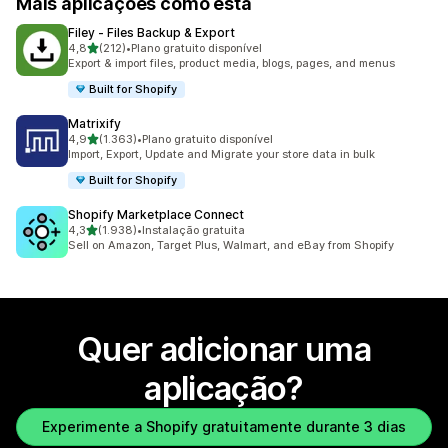
Mais aplicações como esta
Filey ‑ Files Backup & Export
de 5 estrelas
4,8
(212)
•
Plano gratuito disponível
212 total de avaliações
Export & import files, product media, blogs, pages, and menus
Built for Shopify
Matrixify
de 5 estrelas
4,9
(1.363)
•
Plano gratuito disponível
1363 total de avaliações
Import, Export, Update and Migrate your store data in bulk
Built for Shopify
Shopify Marketplace Connect
de 5 estrelas
4,3
(1.938)
•
Instalação gratuita
1938 total de avaliações
Sell on Amazon, Target Plus, Walmart, and eBay from Shopify
Quer adicionar uma
aplicação?
Experimente a Shopify gratuitamente durante 3 dias