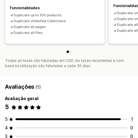
Funcionalida
Funcionalidades
Duplicate un
Duplicate up to 100 products
Duplicate un
Duplicate Unlimited Collections
Duplicate al
Duplicate all pages
Duplicate all
Duplicate all files
Todas as taxas são faturadas em USD. As taxas recorrentes e com
base na utilização são faturadas a cada 30 dias.
Avaliações
(1)
Avaliação geral
5
5
1
4
0
3
0