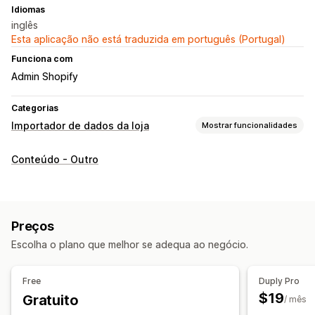
Idiomas
inglês
Esta aplicação não está traduzida em português (Portugal)
Funciona com
Admin Shopify
Categorias
Importador de dados da loja
Mostrar funcionalidades
Sincronização de dados
Conteúdo - Outro
Sincronização de inventário
Sincronização de encomendas
Sincronização de preços
Sincronização de produtos
Sincronização bidirecional
Preços
Migração de dados
Escolha o plano que melhor se adequa ao negócio.
Exportação em lote
Importação em lote
FTP/SFTP
Encriptação
Assistência a ficheiros grandes
Coleções
Free
Duply Pro
Clientes
Descontos
Inventário
Metacampos
$19
Gratuito
/ mês
Encomendas
Produtos
Avaliações
Mudar de plataforma