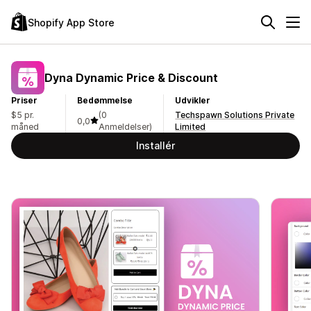
Shopify App Store
Dyna Dynamic Price & Discount
Priser
Bedømmelse
Udvikler
$5 pr.
(0
Techspawn Solutions Private
0,0
måned
Anmeldelser)
Limited
Installér