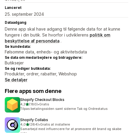
Lanceret
25. september 2024
Dataadgang
Denne app skal have adgang til følgende data for at kunne
fungere i din butik. Se hvorfor i udviklerens
politik om
beskyttelse af persondata
.
Se kundedata:
Følsomme data, enheds- og aktivitetsdata
Se data om medarbejdere og bidragydere:
Butiksejer
Se og rediger butiksdata:
Produkter, ordrer, rabatter, Webshop
Se detaljer
Flere apps som denne
Shopify Checkout Blocks
ud af 5 stjerner
4,3
(180)
•
Gratis
180 anmeldelser i alt
Tilpas betalingssiden samt siderne Tak og Ordrestatus
Shopify Collabs
ud af 5 stjerner
4,0
(384)
•
Gratis at installere
384 anmeldelser i alt
Samarbejd med influencere for at promovere dit brand og skabe