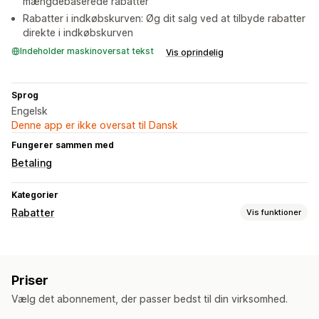
mængdebaserede rabatter
Rabatter i indkøbskurven: Øg dit salg ved at tilbyde rabatter
direkte i indkøbskurven
Indeholder maskinoversat tekst
Vis oprindelig
Sprog
Engelsk
Denne app er ikke oversat til Dansk
Fungerer sammen med
Betaling
Kategorier
Rabatter
Vis funktioner
Rabattyper
Køb én, og få én gratis
Differentieret prissætning
Priser
Mængderabatter
Masserabatter
Engrospriser
Vælg det abonnement, der passer bedst til din virksomhed.
Rabatter i indkøbskurv
Dynamiske priser