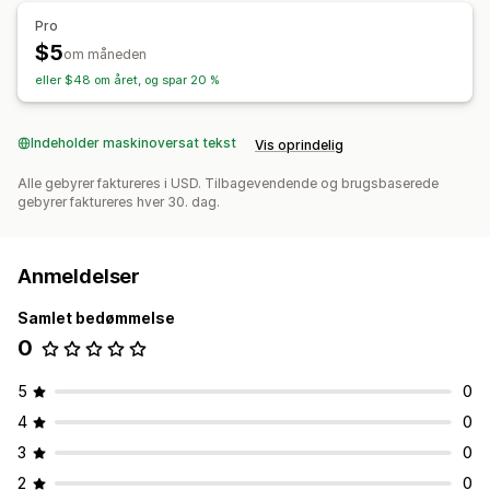
Administration af rabatter
Pro
Masseredigering
Udløsere og regler
$5
om måneden
eller $48 om året, og spar 20 %
Indeholder maskinoversat tekst
Vis oprindelig
Alle gebyrer faktureres i USD. Tilbagevendende og brugsbaserede
gebyrer faktureres hver 30. dag.
Anmeldelser
Samlet bedømmelse
0
5
0
4
0
3
0
2
0