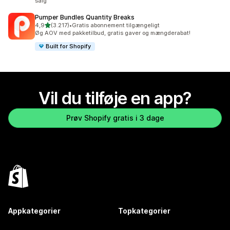
salg
Pumper Bundles Quantity Breaks
ud af 5 stjerner
4,9
(3.217)
•
Gratis abonnement tilgængeligt
3217 anmeldelser i alt
Øg AOV med pakketilbud, gratis gaver og mængderabat!
Built for Shopify
Vil du tilføje en app?
Prøv Shopify gratis i 3 dage
Appkategorier
Topkategorier