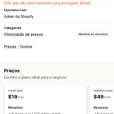
Este app não está traduzido para português (Brasil)
Funciona com
Admin da Shopify
Categorias
Otimização de preços
Mostrar os recursos
Gestão de preços
Preços - Outros
Regras de preços
Regras com tecnologia de inteligência artificial
Reprecificação automática
Preços
Escolha o plano ideal para o negócio.
small plan
medium plan
$19
$49
/mês
/mês
Recursos
Recursos
AI learns up to 3,000 orders / month.
AI learns up