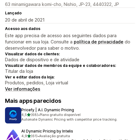
63 minamigawara komi-cho, Nishio, JP-23, 4440322, JP
Lançado
20 de abril de 2021
Acesso aos dados
Este app precisa de acesso aos seguintes dados para
funcionar em sua loja. Consulte a
política de privacidade
do
desenvolvedor para saber o motivo.
Visualizar dados de clientes:
Dados de dispositivo e de atividade
Visualizar dados de membros da equipe e colaboradores:
Titular da loja
Ver e editar dados da loja:
Produtos, pedidos, Loja virtual
Ver informações
Mais apps parecidos
Pricefy | A.I. Dynamic Pricing
de 5 estrelas
4,5
(68)
•
Plano gratuito disponível
68 avaliações ao todo
Automate Dynamic Pricing with competitor price tracking.
AI Dynamic Pricing by Intelis
de 5 estrelas
4,9
(61)
•
Avaliação gratuita
61 avaliações ao todo