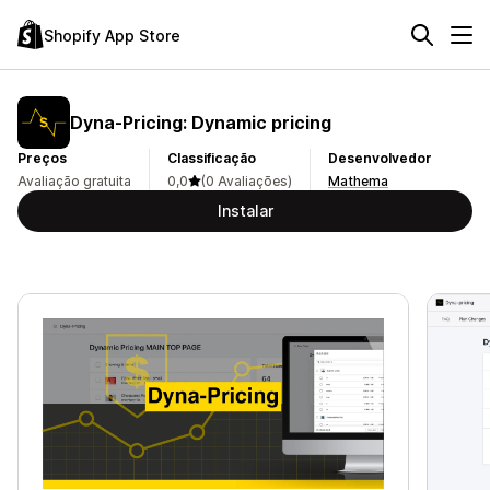
Shopify App Store
Dyna‑Pricing: Dynamic pricing
Preços
Classificação
Desenvolvedor
Avaliação gratuita
0,0
(0 Avaliações)
Mathema
Instalar