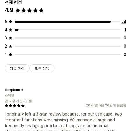
전체 평점
4.9
5
24
4
1
3
0
2
0
1
0
리뷰 작성
모든 리뷰
Iberplace
스페인
앱 사용 기간 3개월
2026년 5월 20일에 편집됨
I originally left a 3-star review because, for our use case, two
important functions were missing. We manage a large and
frequently changing product catalog, and our internal