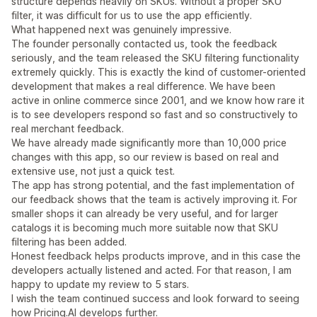
structure depends heavily on SKUs. Without a proper SKU
filter, it was difficult for us to use the app efficiently.
What happened next was genuinely impressive.
The founder personally contacted us, took the feedback
seriously, and the team released the SKU filtering functionality
extremely quickly. This is exactly the kind of customer-oriented
development that makes a real difference. We have been
active in online commerce since 2001, and we know how rare it
is to see developers respond so fast and so constructively to
real merchant feedback.
We have already made significantly more than 10,000 price
changes with this app, so our review is based on real and
extensive use, not just a quick test.
The app has strong potential, and the fast implementation of
our feedback shows that the team is actively improving it. For
smaller shops it can already be very useful, and for larger
catalogs it is becoming much more suitable now that SKU
filtering has been added.
Honest feedback helps products improve, and in this case the
developers actually listened and acted. For that reason, I am
happy to update my review to 5 stars.
I wish the team continued success and look forward to seeing
how Pricing.AI develops further.