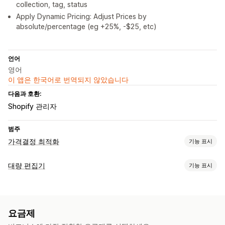
collection, tag, status
Apply Dynamic Pricing: Adjust Prices by
absolute/percentage (eg +25%, -$25, etc)
언어
영어
이 앱은 한국어로 번역되지 않았습니다
다음과 호환:
Shopify 관리자
범주
가격결정 최적화
기능 표시
가격 관리
대량 편집기
기능 표시
가격 책정 규칙
백분율 할인
고정 할인
사용자 지정 가격 책정
편집 가능한 자원
자동 가격 재조정
반짝 세일
일정
대량 편집
가격 되돌리기
제품
이형 상품
할인
가격
컬렉션
모니터링
요금제
조치
가격 추적
가격 알림
가격 내역
대시보드
분석