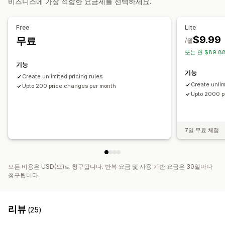
비즈니스에 가장 적합한 요금제를 선택하세요.
롤백
검색 및 필터링
예약된 작업
대량 편집
Free
Lite
$9.99
무료
/월
또는 연 $89.8
기능
기능
Create unlimited pricing rules
Create unlim
Upto 200 price changes per month
Upto 2000 p
7일 무료 체험
모든 비용은 USD(으)로 청구됩니다. 반복 요금 및 사용 기반 요금은 30일마다
청구됩니다.
리뷰
(25)