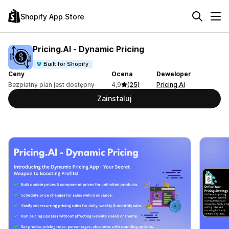
Shopify App Store
Pricing.AI ‑ Dynamic Pricing
Built for Shopify
Ceny
Ocena
Deweloper
Bezpłatny plan jest dostępny
4,9
(25)
Pricing.AI
Zainstaluj