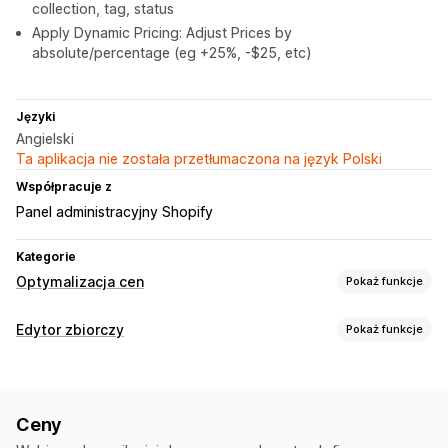
collection, tag, status
Apply Dynamic Pricing: Adjust Prices by
absolute/percentage (eg +25%, -$25, etc)
Języki
Angielski
Ta aplikacja nie została przetłumaczona na język Polski
Współpracuje z
Panel administracyjny Shopify
Kategorie
Optymalizacja cen
Pokaż funkcje
Zarządzanie cenami
Edytor zbiorczy
Pokaż funkcje
Reguły cenowe
Rabaty procentowe
Zniżki zryczałtowane
Edytowalne zasoby
Niestandardowe ceny
Automatyczne zmiany cen
Produkty
Warianty
Rabaty
Ceny
Kolekcje
Szybka wyprzedaż
Planowanie
Edycja zbiorcza
Ceny
Przywracanie cen
Działania