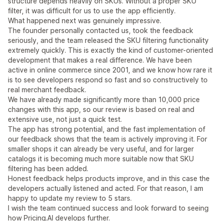
structure depends heavily on SKUs. Without a proper SKU
filter, it was difficult for us to use the app efficiently.
What happened next was genuinely impressive.
The founder personally contacted us, took the feedback
seriously, and the team released the SKU filtering functionality
extremely quickly. This is exactly the kind of customer-oriented
development that makes a real difference. We have been
active in online commerce since 2001, and we know how rare it
is to see developers respond so fast and so constructively to
real merchant feedback.
We have already made significantly more than 10,000 price
changes with this app, so our review is based on real and
extensive use, not just a quick test.
The app has strong potential, and the fast implementation of
our feedback shows that the team is actively improving it. For
smaller shops it can already be very useful, and for larger
catalogs it is becoming much more suitable now that SKU
filtering has been added.
Honest feedback helps products improve, and in this case the
developers actually listened and acted. For that reason, I am
happy to update my review to 5 stars.
I wish the team continued success and look forward to seeing
how Pricing.AI develops further.