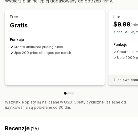
Wybierz plan najlepiej dopasowany do potrzeb firmy.
Przywracanie
Wyszukiwanie i filtrowanie
Monitorowanie
Zaplanowane zadania
Edycja zbiorcza
Śledzenie cen
Powiadomienia o cenie
Historia cen
Free
Lite
Pulpity
Analizy
$9.99
Gratis
/mie
albo $89.88/r
Funkcje
Funkcje
Create unlimited pricing rules
Create unlim
Upto 200 price changes per month
Upto 2000 p
7-dniowa dar
Wszystkie opłaty są naliczane w USD. Opłaty cykliczne i zależne od
użytkowania są pobierane co 30 dni.
Recenzje
(25)