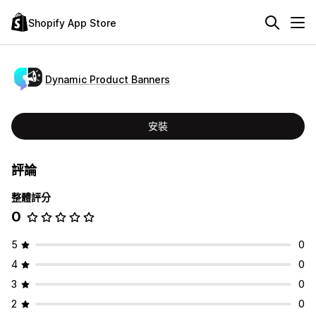
Shopify App Store
Dynamic Product Banners
安裝
評論
整體評分
0
5
0
4
0
3
0
2
0