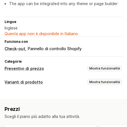
The app can be integrated into any theme or page builder
Lingue
Inglese
Questa app non è disponibile in Italiano
Funziona con
Check-out
Pannello di controllo Shopify
Categorie
Preventivi di prezzo
Mostra funzionalità
Regole di determinazione dei prezzi
Varianti di prodotto
Mostra funzionalità
Richiedi un preventivo
Personalizzazione
Conversione del preventivo in ordine
Caselle di spunta
Campioni di colore
Logica condizionale
Personalizzazione
Prezzi
Font
Date
Dimensioni
Menu a discesa
Modulo di preventivo
Caricamento di file
Scegli il piano più adatto alla tua attività.
Caricamento di file
Selezione multipla
Numeri
Pulsanti di opzione
Testo personalizzato