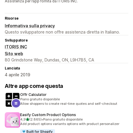
Assistenza per l’app fornita da ITORIS INC.
Risorse
Informativa sulla privacy
Questo sviluppatore non offre assistenza diretta in Italiano.
Sviluppatore
ITORIS INC
Sito web
80 Grindstone Way, Dundas, ON, L9H7B5, CA
Lanciata
4 aprile 2019
Altre app come questa
Offr Calculator
Piano gratuito disponibile
Allow shoppers to create real-time quotes and self-checkout
Easify Custom Product Options
stelle su 5
4,9
(2.865)
•
Piano gratuito disponibile
2865 recensioni totali
Add product options variants options with product personalizer
Built for Shopify