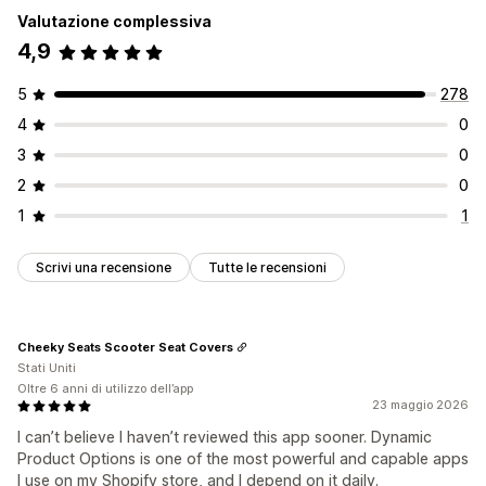
Valutazione complessiva
4,9
5
278
4
0
3
0
2
0
1
1
Scrivi una recensione
Tutte le recensioni
Cheeky Seats Scooter Seat Covers
Stati Uniti
Oltre 6 anni di utilizzo dell’app
23 maggio 2026
I can’t believe I haven’t reviewed this app sooner. Dynamic
Product Options is one of the most powerful and capable apps
I use on my Shopify store, and I depend on it daily.