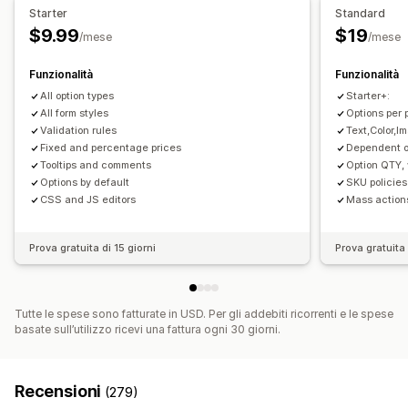
Starter
Standard
CSS personalizzato
HTML personalizzato
$9.99
$19
/mese
/mese
Prezzi
Prezzi in blocco
Prezzi condizionali
Prezzi personalizzati
Funzionalità
Funzionalità
Prezzi dinamici
All option types
Opzioni di sconto
Componenti aggiuntivi
Starter+:
All form styles
Options per 
Supplementi per varianti
Prezzi a più livelli
Validation rules
Text,Color,
Supplementi premium
Fixed and percentage prices
Dependent o
Tooltips and comments
Option QTY, 
Scorte
Options by default
SKU policies
CSS and JS editors
Mass action
Nascondi prodotti esauriti
Gestione degli SKU
Disponibilità delle scorte
Prova gratuita di 15 giorni
Prova gratuita 
Visualizzazione dei prodotti disponibili
Aggiornamenti automatici
Tutte le spese sono fatturate in USD. Per gli addebiti ricorrenti e le spese
basate sull’utilizzo ricevi una fattura ogni 30 giorni.
Recensioni
(279)