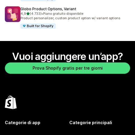
Globo Product Options, Variant
stelle su 5
4,9
(4.733)
•
Piano gratuito disponibile
4733 recensioni totali
Product personalizer, custom product option w/ variant options
Built for Shopify
Vuoi aggiungere un’app?
Prova Shopify gratis per tre giorni
Categorie di app
Categorie principali