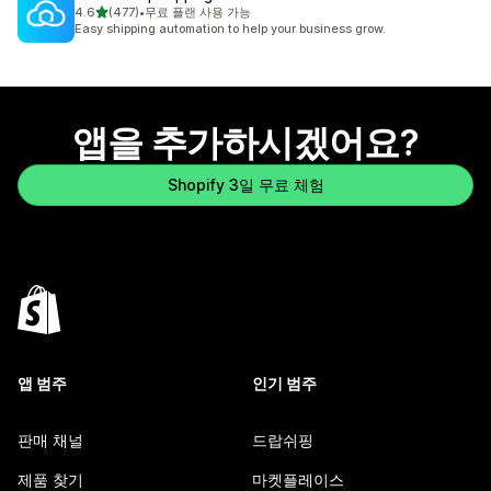
별 5개 중
4.6
(477)
•
무료 플랜 사용 가능
총 리뷰 477개
Easy shipping automation to help your business grow.
앱을 추가하시겠어요?
Shopify 3일 무료 체험
앱 범주
인기 범주
판매 채널
드랍쉬핑
제품 찾기
마켓플레이스