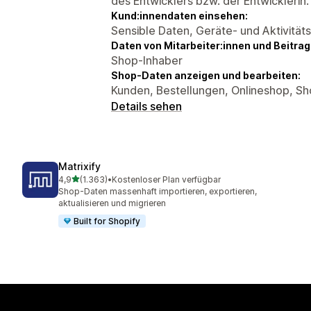
des Entwicklers bzw. der Entwicklerin.
Kund:innendaten einsehen:
Sensible Daten, Geräte- und Aktivität
Daten von Mitarbeiter:innen und Beitra
Shop-Inhaber
Shop-Daten anzeigen und bearbeiten:
Kunden, Bestellungen, Onlineshop, S
Details sehen
Matrixify
von 5 Sternen
4,9
(1.363)
•
Kostenloser Plan verfügbar
1363 Rezensionen insgesamt
Shop-Daten massenhaft importieren, exportieren,
aktualisieren und migrieren
Built for Shopify