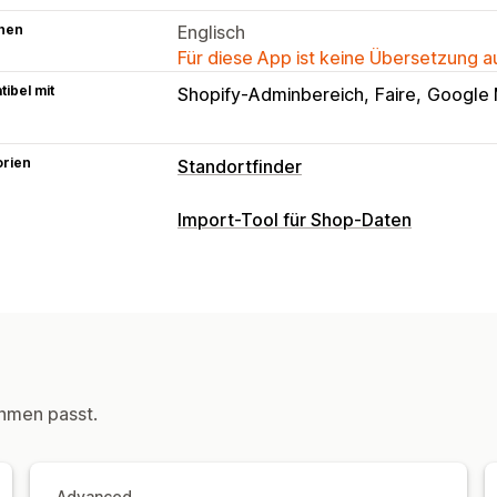
hen
Englisch
Für diese App ist keine Übersetzung 
ibel mit
Shopify-Adminbereich
Faire
Google
orien
Standortfinder
Anzeigeoptionen
Import-Tool für Shop-Daten
Standortseite
Kartenstile
Geschäfts
Datensynchronisierung
Benutzerdefiniertes Branding
Benutz
Automatische Updates
Mehrere Standorte
Import und Expor
Datenmigration
Suche und Filter
Massenexport
Massenimport
CSV
Standortsuche
Suche nach Shop-Na
hmen passt.
Automatische Vervollständigung
Geo
Produkttypfilter
Benutzerdefinierte F
Advanced