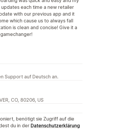
nboarding was quick and easy and my
y updates each time a new retailer
pdate with our previous app and it
ome which cause us to always fall
ation is clean and concise! Give it a
 a gamechanger!
ten Support auf Deutsch an.
NVER, CO, 80206, US
niert, benötigt sie Zugriff auf die
dest du in der
Datenschutzerklärung