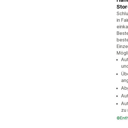
Stor
Schlu
in Fa
einka
Beste
beste
Einze
Mögli
Aut
un
Übe
an
Ab
Aut
Aut
zu
Ent