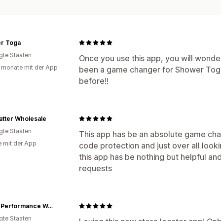
r Toga
igte Staaten
Once you use this app, you will wonder
 monate mit der App
been a game changer for Shower Toga.
before!!
atter Wholesale
igte Staaten
This app has be an absolute game chan
e mit der App
code protection and just over all look
this app has be nothing but helpful 
requests
Apolla Performance Wear
igte Staaten