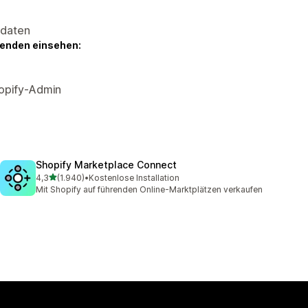
sdaten
genden einsehen:
hopify-Admin
Shopify Marketplace Connect
von 5 Sternen
4,3
(1.940)
•
Kostenlose Installation
1940 Rezensionen insgesamt
Mit Shopify auf führenden Online-Marktplätzen verkaufen