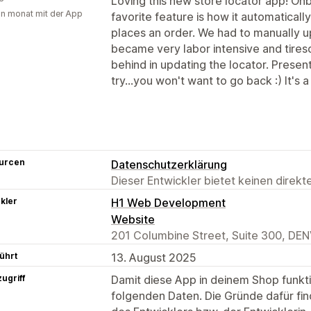
Loving this new store locator app! O
in monat mit der App
favorite feature is how it automaticall
places an order. We had to manually u
became very labor intensive and tires
behind in updating the locator. Present
try...you won't want to go back :) It's
urcen
Datenschutzerklärung
Dieser Entwickler bietet keinen direk
kler
H1 Web Development
Website
201 Columbine Street, Suite 300, DE
ührt
13. August 2025
ugriff
Damit diese App in deinem Shop funktio
folgenden Daten. Die Gründe dafür fin