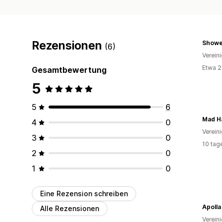
Rezensionen
Showe
(6)
Verein
Etwa 2
Gesamtbewertung
5
5
6
Mad H
4
0
Verein
3
0
10 tag
2
0
1
0
Eine Rezension schreiben
Alle Rezensionen
Verein