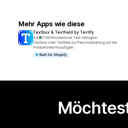
Mehr Apps wie diese
Textbox & Textfield by Textify
von 5 Sternen
4,8
(130)
•
Kostenloser Test verfügbar
130 Rezensionen insgesamt
Textbox oder Textfeld zur Personalisierung auf der
Produktseite hinzufügen
Built for Shopify
Möchtest