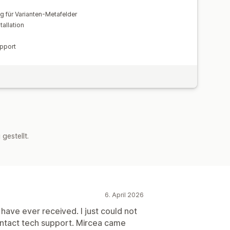
g für Varianten-Metafelder
allation
pport
estellt.
6. April 2026
I have ever received. I just could not
ontact tech support. Mircea came