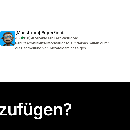
[Maestrooo] SuperFields
von 5 Sternen
4,3
(10)
•
Kostenloser Test verfügbar
10 Rezensionen insgesamt
Benutzerdefinierte Informationen auf deinen Seiten durch
die Bearbeitung von Metafeldern anzeigen
nzufügen?