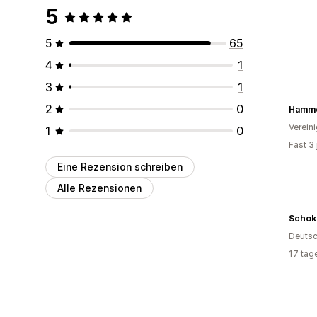
5
5
65
4
1
3
1
2
0
Hammo
Verein
1
0
Fast 3
Eine Rezension schreiben
Alle Rezensionen
Schok
Deutsc
17 tag