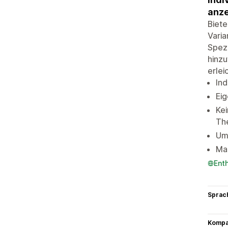
anz
Biete
Varia
Spezi
hinzu
erlei
Ind
Ei
Kei
Th
Umf
Ma
Ent
Sprac
Kompat