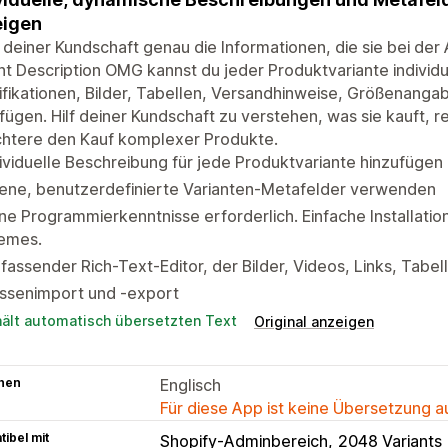
eigen
 deiner Kundschaft genau die Informationen, die sie bei der 
nt Description OMG kannst du jeder Produktvariante individ
fikationen, Bilder, Tabellen, Versandhinweise, Größenanga
fügen. Hilf deiner Kundschaft zu verstehen, was sie kauft,
chtere den Kauf komplexer Produkte.
ividuelle Beschreibung für jede Produktvariante hinzufügen
gene, benutzerdefinierte Varianten-Metafelder verwenden
ne Programmierkenntnisse erforderlich. Einfache Installatio
emes.
assender Rich-Text-Editor, der Bilder, Videos, Links, Tabel
ssenimport und -export
hält automatisch übersetzten Text
Original anzeigen
hen
Englisch
Für diese App ist keine Übersetzung 
ibel mit
Shopify-Adminbereich
2048 Variants