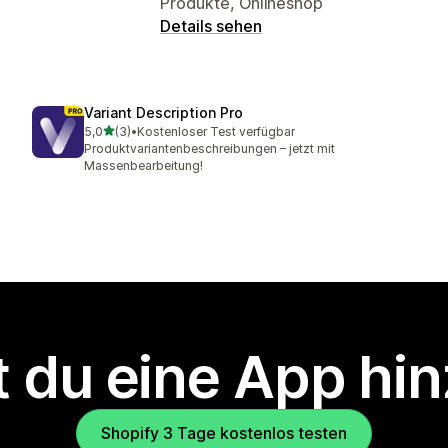
Produkte, Onlineshop
Details sehen
Variant Description Pro
von 5 Sternen
5,0
(3)
•
Kostenloser Test verfügbar
3 Rezensionen insgesamt
Produktvariantenbeschreibungen – jetzt mit
Massenbearbeitung!
 du eine App hi
Shopify 3 Tage kostenlos testen