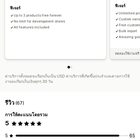
ฟีเจอร์
ฟีเจอร์
Unlimited pr
Up to 3 products free forever
Custom varia
No limit for development stores
Free customi
All features included
Bulk import
Amazing goo
ทดลองใช้งานฟรี 
ค่าบริการทั้งหมดจะเรียกเก็บเป็น USD ค่าบริการที่เกิดขึ้นประจำและตามการใช้
งานจะเรียกเก็บเงินทุกๆ 30 วัน
รีวิว
(67)
การให้คะแนนโดยรวม
5
5
65