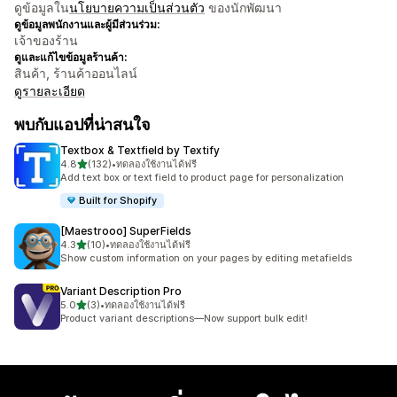
ดูข้อมูลใน
นโยบายความเป็นส่วนตัว
ของนักพัฒนา
ดูข้อมูลพนักงานและผู้มีส่วนร่วม:
เจ้าของร้าน
ดูและแก้ไขข้อมูลร้านค้า:
สินค้า, ร้านค้าออนไลน์
ดูรายละเอียด
พบกับแอปที่น่าสนใจ
Textbox & Textfield by Textify
เต็ม 5 ดาว
4.8
(132)
•
ทดลองใช้งานได้ฟรี
ทั้งหมด 132 รีวิว
Add text box or text field to product page for personalization
Built for Shopify
[Maestrooo] SuperFields
เต็ม 5 ดาว
4.3
(10)
•
ทดลองใช้งานได้ฟรี
ทั้งหมด 10 รีวิว
Show custom information on your pages by editing metafields
Variant Description Pro
เต็ม 5 ดาว
5.0
(3)
•
ทดลองใช้งานได้ฟรี
ทั้งหมด 3 รีวิว
Product variant descriptions—Now support bulk edit!