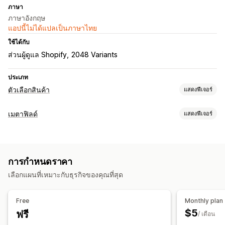
ภาษา
ภาษาอังกฤษ
แอปนี้ไม่ได้แปลเป็นภาษาไทย
ใช้ได้กับ
ส่วนผู้ดูแล Shopify
2048 Variants
ประเภท
ตัวเลือกสินค้า
แสดงฟีเจอร์
การปรับแต่ง
เมตาฟิลด์
แสดงฟีเจอร์
ตรรกะแบบมีเงื่อนไข
ขนาด
ข้อความที่กำหนดเอง
ประเภทเมตาฟิลด์
CSS ที่กำหนดเอง
HTML ที่กำหนดเอง
การแปล
นำเข้าและส่งออก
สินค้า
ตัวเลือกสินค้า
สี
ขนาด
ไฟล์
รูปภาพ
ข้อความ
คะแนน
การแสดงตัวแปร
การกำหนดราคา
การอ้างอิง
สินค้าคงคลัง
เลือกแผนที่เหมาะกับธุรกิจของคุณที่สุด
เครื่องมือการจัดการ
การแจ้งเตือนสต็อกสินค้าต่ำ
ความพร้อมของสต็อกสินค้า
การนำเข้าและส่งออกจำนวนมาก
เครื่องมือแก้ไขเมตาฟิลด์
แสดงสินค้าในสต็อก
Free
Monthly plan
หลายภาษา
$5
ฟรี
/ เดือน