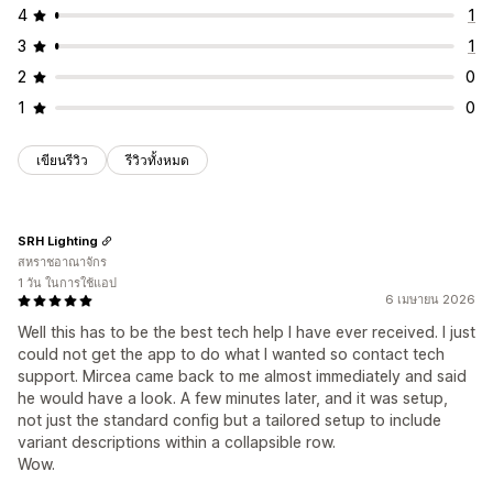
4
1
3
1
2
0
1
0
เขียนรีวิว
รีวิวทั้งหมด
SRH Lighting
สหราชอาณาจักร
1 วัน ในการใช้แอป
6 เมษายน 2026
Well this has to be the best tech help I have ever received. I just
could not get the app to do what I wanted so contact tech
support. Mircea came back to me almost immediately and said
he would have a look. A few minutes later, and it was setup,
not just the standard config but a tailored setup to include
variant descriptions within a collapsible row.
Wow.