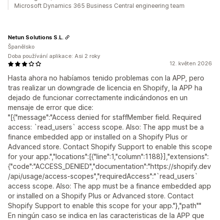
Microsoft Dynamics 365 Business Central engineering team
Netun Solutions S.L.
Španělsko
Doba používání aplikace: Asi 2 roky
12. květen 2026
Hasta ahora no habíamos tenido problemas con la APP, pero
tras realizar un downgrade de licencia en Shopify, la APP ha
dejado de funcionar correctamente indicándonos en un
mensaje de error que dice:
"[{"message":"Access denied for staffMember field. Required
access: `read_users` access scope. Also: The app must be a
finance embedded app or installed on a Shopify Plus or
Advanced store. Contact Shopify Support to enable this scope
for your app.","locations":[{"line":1,"column":1188}],"extensions":
{"code":"ACCESS_DENIED","documentation":"https://shopify.dev
/api/usage/access-scopes","requiredAccess":"`read_users`
access scope. Also: The app must be a finance embedded app
or installed on a Shopify Plus or Advanced store. Contact
Shopify Support to enable this scope for your app."},"path""
En ningún caso se indica en las caracteristicas de la APP que