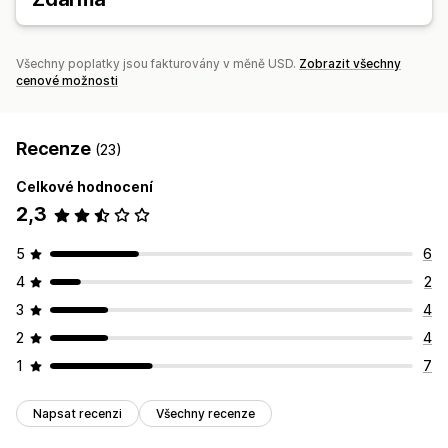
Účty závazků
Účty pohledávek
Peněžní tok
Řízení nákladů
Nákupní objednávky
Vykazování
Všechny poplatky jsou fakturovány v měně USD.
Zobrazit všechny
Hlavní účetní kniha
Finanční konsolidace
Výpočet daní
cenové možnosti
Více měn
Recenze
(23)
Celkové hodnocení
2,3
5
6
4
2
3
4
2
4
1
7
Napsat recenzi
Všechny recenze