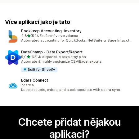
Více aplikací jako je tato
Bookkeep Accounting+Inventory
z 5 hvězd
4,8
(54)
•
Zkušební verze zdarma
Celkový počet recenzí: 54
Automated accounting for QuickBooks, NetSuite or Sage Intacct.
DataChamp ‑ Data Export/Report
z 5 hvězd
5,0
(62)
•
K dispozici je bezplatný plán
Celkový počet recenzí: 62
Automate & highly customize CSV/Excel exports.
Built for Shopify
Edara Connect
Zdarma
Keep products, orders, and stock accurate with edara sync
Chcete přidat nějakou
aplikaci?