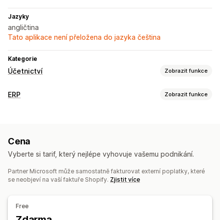
Jazyky
angličtina
Tato aplikace není přeložena do jazyka čeština
Kategorie
Účetnictví
Zobrazit funkce
Finanční výkazy
ERP
Zobrazit funkce
Příjmy a zůstatek
Hotovostní tok
Zpracování objednávek
Finanční operace
Zpracování dávek
Úpravy objednávek
Účtování a fakturace
Účty pohledávek
Více měn
Cena
Synchronizace objednávek
Zákaznické účty
Vyberte si tarif, který nejlépe vyhovuje vašemu podnikání.
Automatizovaná synchronizace dat
Správa skladových zásob
Podrobnosti objednávky
Transakce
Výplaty
Zákazníci
Partner Microsoft může samostatně fakturovat externí poplatky, které
Více lokalit
Sledování dávek
Data skončení platnosti
se neobjeví na vaší faktuře Shopify.
Zjistit více
Skladové zásoby a produkt
Nacenění
Předpovědi
Výkazy
Přehled hodnoty
Rezervace skladových zásob
Free
Účetnictví a finance
Zdarma