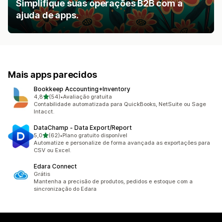
Simplifique suas operações B2B com a
ajuda de apps.
Mais apps parecidos
Bookkeep Accounting+Inventory
de 5 estrelas
4,8
(54)
•
Avaliação gratuita
54 avaliações ao todo
Contabilidade automatizada para QuickBooks, NetSuite ou Sage
Intacct.
DataChamp ‑ Data Export/Report
de 5 estrelas
5,0
(62)
•
Plano gratuito disponível
62 avaliações ao todo
Automatize e personalize de forma avançada as exportações para
CSV ou Excel.
Edara Connect
Grátis
Mantenha a precisão de produtos, pedidos e estoque com a
sincronização do Edara