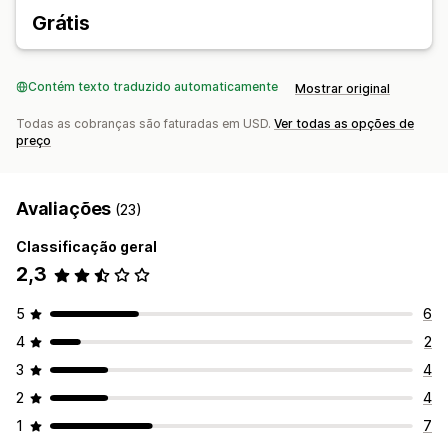
Contabilidade e finanças
Grátis
Contas a pagar
Contas a receber
Fluxo de caixa
Gestão de custos
Pedidos de compra
Relatórios
Contém texto traduzido automaticamente
Mostrar original
Livro razão geral
Consolidação financeira
Cálculo de tributo
Em várias moedas
Todas as cobranças são faturadas em USD.
Ver todas as opções de
preço
Avaliações
(23)
Classificação geral
2,3
5
6
4
2
3
4
2
4
1
7