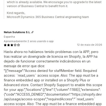
which is already available. We encourage you to upgrade to the latest
version of Business Central to benefit from it.
Kind regards,
Microsoft Dynamics 365 Business Central engineering team
Netun Solutions S.L.
Espanha
Aproximadamente 2 anos usando o app
12 de maio de 2026
Hasta ahora no habíamos tenido problemas con la APP, pero
tras realizar un downgrade de licencia en Shopify, la APP ha
dejado de funcionar correctamente indicándonos en un
mensaje de error que dice:
"[{"message":"Access denied for staffMember field. Required
access: `read_users` access scope. Also: The app must be a
finance embedded app or installed on a Shopify Plus or
Advanced store. Contact Shopify Support to enable this scope
for your app.","locations":[{"line":1,"column":1188}],"extensions":
{"code":"ACCESS_DENIED","documentation":"https://shopify.dev
/api/usage/access-scopes","requiredAccess":"`read_users`
access scope. Also: The app must be a finance embedded app