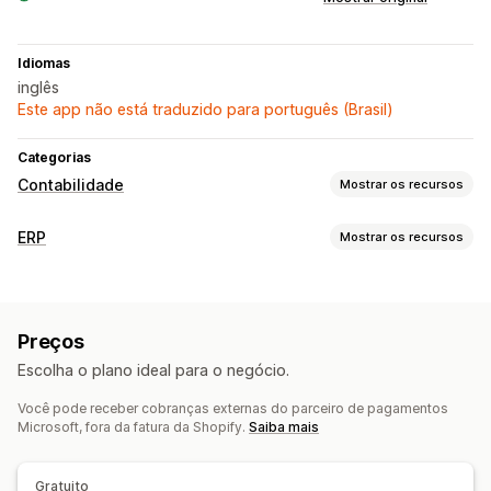
Idiomas
inglês
Este app não está traduzido para português (Brasil)
Categorias
Contabilidade
Mostrar os recursos
Relatórios financeiros
ERP
Mostrar os recursos
Receita e saldo
Fluxo de caixa
Processamento de pedidos
Operações financeiras
Processamento em lote
Edição de pedidos
Cobranças e faturas
Contas a receber
Em várias moedas
Preços
Sincronização de pedidos
Contas de cliente
Escolha o plano ideal para o negócio.
Sincronização de dados automática
Gestão de estoque
Detalhes dos pedidos
Transações
Pagamentos
Clientes
Você pode receber cobranças externas do parceiro de pagamentos
De vários locais
Acompanhamento de lote
Microsoft, fora da fatura da Shopify.
Saiba mais
Estoque e produtos
Preços
Datas de vencimento
Previsão
Relatórios
Visão geral do valor
Reserva de estoques
Gratuito