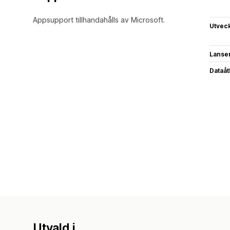
Appsupport tillhandahålls av Microsoft.
Utvec
Lanse
Dataå
Utvald i