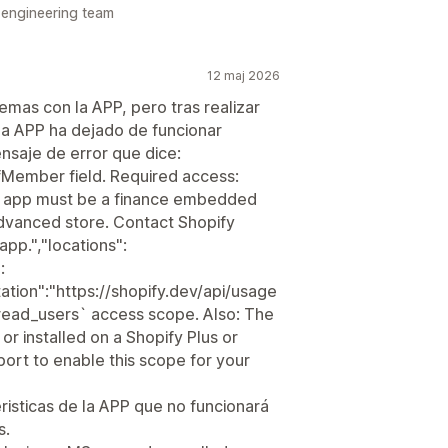
 engineering team
12 maj 2026
mas con la APP, pero tras realizar
la APP ha dejado de funcionar
saje de error que dice:
fMember field. Required access:
e app must be a finance embedded
 Advanced store. Contact Shopify
app.","locations":
:
ion":"https://shopify.dev/api/usage
read_users` access scope. Also: The
 installed on a Shopify Plus or
ort to enable this scope for your
eristicas de la APP que no funcionará
s.