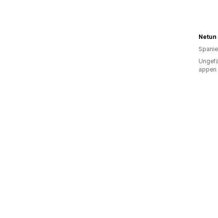
Netun 
Spani
Ungefä
appen