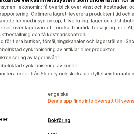
nsynen i ekonomin: få överblick över vinst och kostnader, 
rapportering. Optimera lagret: leverera produkter i tid oc
smodeller med insyn i inköp, tillverkning, lager och distribut
ersikt över lagervärdet, förutse framtida försäljning med AI
ktbeställning och få kostnadskontroll.
d för flera butiker, försäljningskanaler och lagerställen i Sho
belriktad synkronisering av artiklar eller produkter.
kronisering av lagernivåer.
belriktad synkronisering av kunder.
ortera order från Shopify och skicka uppfyllelseinformation t
engelska
Denna app finns inte översatt till sven
rier
Bokföring