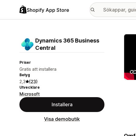
Shopify App Store
Galle
Dynamics 365 Business
Central
Priser
Gratis att installera
Betyg
2,3
(23)
Utvecklare
Microsoft
Installera
Visa demobutik
Omfa