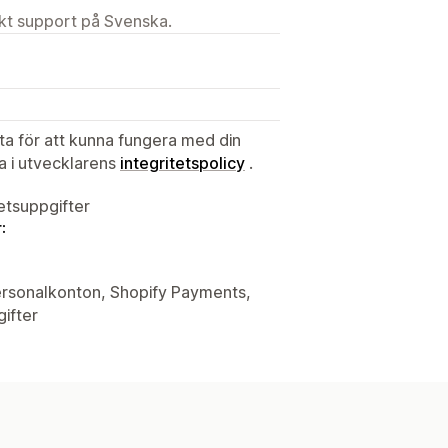
ekt support på Svenska.
ata för att kunna fungera med din
ta i utvecklarens
integritetspolicy
.
tetsuppgifter
:
personalkonton, Shopify Payments,
ifter