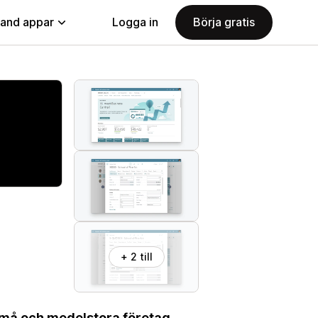
land appar
Logga in
Börja gratis
+ 2 till
må och medelstora företag.