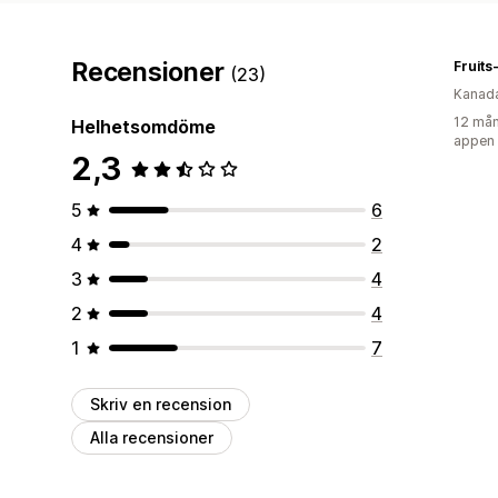
Recensioner
Fruits
(23)
Kanad
12 mån
Helhetsomdöme
appen
2,3
5
6
4
2
3
4
2
4
1
7
Skriv en recension
Alla recensioner