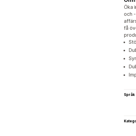
Öka i
och -
affär
få öv
produ
Stö
Dub
Syn
Dub
Imp
Språk
Katego