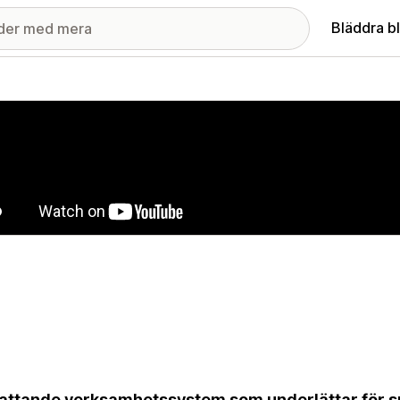
Bläddra b
ri med utvalda bilder
ttande verksamhetssystem som underlättar för s