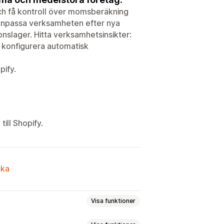
och få kontroll över momsberäkning
h anpassa verksamheten efter nya
ionslager. Hitta verksamhetsinsikter:
, konfigurera automatisk
pify.
ill Shopify.
ska
Visa funktioner