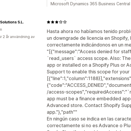
Microsoft Dynamics 365 Business Central
Solutions S.L.
en
Hasta ahora no habíamos tenido proble
r 2 år användning av
un downgrade de licencia en Shopify, 
correctamente indicándonos en un men
"[{"message":"Access denied for staf
`read_users` access scope. Also: Th
app or installed on a Shopify Plus or
Support to enable this scope for your 
[{"line":1,"column":1188}],"extensions"
{"code":"ACCESS_DENIED","documentat
/access-scopes","requiredAccess":"`
app must be a finance embedded app or
Advanced store. Contact Shopify Supp
app."},"path""
En ningún caso se indica en las caract
correctamente si no es Advance o Plu