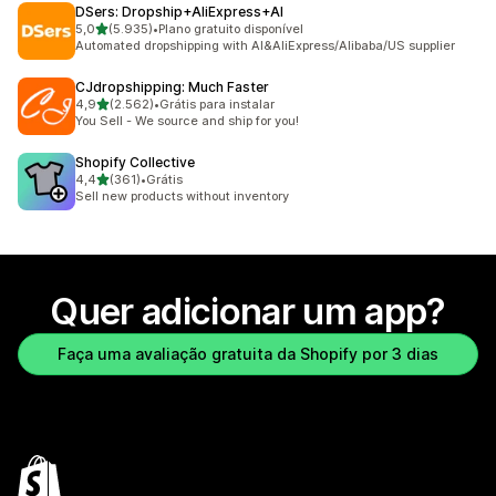
DSers: Dropship+AliExpress+AI
de 5 estrelas
5,0
(5.935)
•
Plano gratuito disponível
5935 avaliações ao todo
Automated dropshipping with AI&AliExpress/Alibaba/US supplier
CJdropshipping: Much Faster
de 5 estrelas
4,9
(2.562)
•
Grátis para instalar
2562 avaliações ao todo
You Sell - We source and ship for you!
Shopify Collective
de 5 estrelas
4,4
(361)
•
Grátis
361 avaliações ao todo
Sell new products without inventory
Quer adicionar um app?
Faça uma avaliação gratuita da Shopify por 3 dias