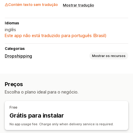
Contém texto sem tradução
Mostrar tradução
Idiomas
inglês
Este app não está traduzido para português (Brasil)
Categorias
Dropshipping
Mostrar os recursos
Produtos que você pode vender
Vestuário e acessórios
Bolsas e malas
Casa e jardim
Preços
Eletrônicos
Arte e artesanato
Entretenimento e mídia
Escolha o plano ideal para o negócio.
Brinquedos e jogos
Produtos para bebês
Produtos para pets
Negócios e escritórios
Equipamentos
Free
Automotivo
Grátis para instalar
Locais para aquisição de produtos
No app usage fee. Charge only when delivery service is required.
China