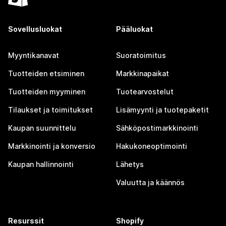
Sovellusluokat
Pääluokat
Myyntikanavat
Suoratoimitus
Tuotteiden etsiminen
Markkinapaikat
Tuotteiden myyminen
Tuotearvostelut
Tilaukset ja toimitukset
Lisämyynti ja tuotepaketit
Kaupan suunnittelu
Sähköpostimarkkinointi
Markkinointi ja konversio
Hakukoneoptimointi
Kaupan hallinnointi
Lähetys
Valuutta ja käännös
Resurssit
Shopify