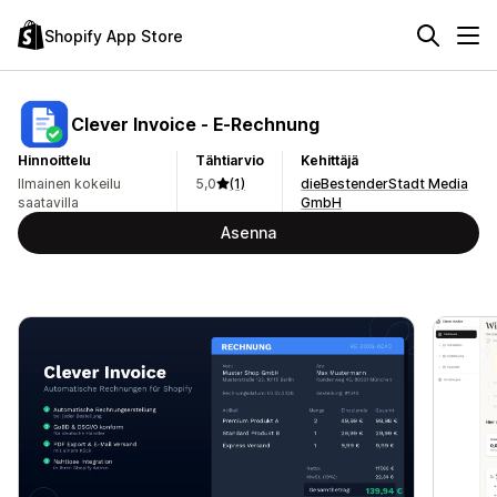
Shopify App Store
Clever Invoice ‑ E‑Rechnung
Hinnoittelu
Tähtiarvio
Kehittäjä
Ilmainen kokeilu
5,0
(1)
dieBestenderStadt Media
saatavilla
GmbH
Asenna