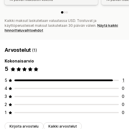
Kaikki maksut laskutetaan valuutassa USD. Toistuvat ja
käyttöperusteiset maksut laskutetaan 30 päivän välein.
Näytä kaikki
hinnoitteluvaihtoehdot
Arvostelut
(1)
Kokonaisarvio
5
5
1
4
0
3
0
2
0
1
0
Kirjoita arvostelu
Kaikki arvostelut