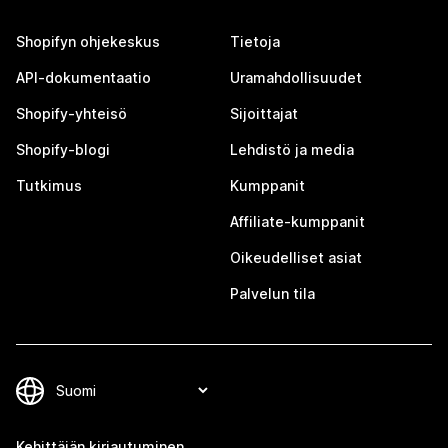
Shopifyn ohjekeskus
Tietoja
API-dokumentaatio
Uramahdollisuudet
Shopify-yhteisö
Sijoittajat
Shopify-blogi
Lehdistö ja media
Tutkimus
Kumppanit
Affiliate-kumppanit
Oikeudelliset asiat
Palvelun tila
Kehittäjän kirjautuminen