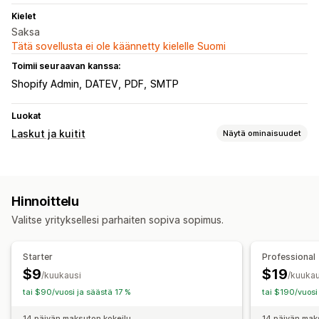
Kielet
Saksa
Tätä sovellusta ei ole käännetty kielelle Suomi
Toimii seuraavan kanssa:
Shopify Admin
DATEV
PDF
SMTP
Luokat
Laskut ja kuitit
Näytä ominaisuudet
Asiakirjatyypit
Kuitit
Tarjoukset
Hinnoittelu
Mukautukset
Valitse yrityksellesi parhaiten sopiva sopimus.
Brändäys
Kentät
Logot
Starter
Professional
$9
$19
/kuukausi
/kuukau
tai $90/vuosi ja säästä 17 %
tai $190/vuosi
14 päivän maksuton kokeilu
14 päivän mak