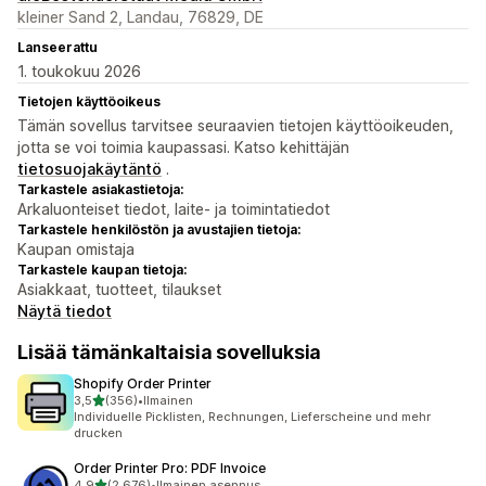
kleiner Sand 2, Landau, 76829, DE
Lanseerattu
1. toukokuu 2026
Tietojen käyttöoikeus
Tämän sovellus tarvitsee seuraavien tietojen käyttöoikeuden,
jotta se voi toimia kaupassasi. Katso kehittäjän
tietosuojakäytäntö
.
Tarkastele asiakastietoja:
Arkaluonteiset tiedot, laite- ja toimintatiedot
Tarkastele henkilöstön ja avustajien tietoja:
Kaupan omistaja
Tarkastele kaupan tietoja:
Asiakkaat, tuotteet, tilaukset
Näytä tiedot
Lisää tämänkaltaisia sovelluksia
Shopify Order Printer
/ 5 tähteä
3,5
(356)
•
Ilmainen
356 arvostelua yhteensä
Individuelle Picklisten, Rechnungen, Lieferscheine und mehr
drucken
Order Printer Pro: PDF Invoice
/ 5 tähteä
4,9
(2 676)
•
Ilmainen asennus