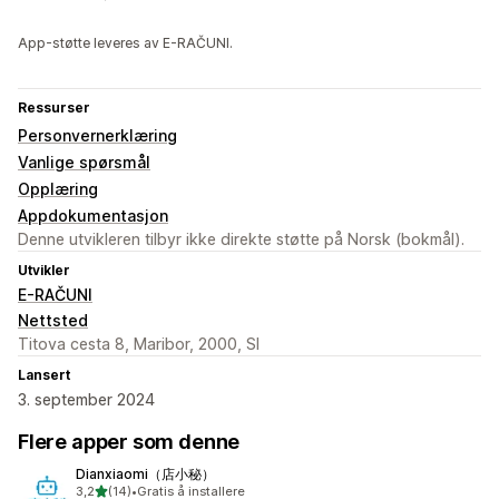
App-støtte leveres av E-RAČUNI.
Ressurser
Personvernerklæring
Vanlige spørsmål
Opplæring
Appdokumentasjon
Denne utvikleren tilbyr ikke direkte støtte på Norsk (bokmål).
Utvikler
E-RAČUNI
Nettsted
Titova cesta 8, Maribor, 2000, SI
Lansert
3. september 2024
Flere apper som denne
Dianxiaomi（店小秘）
av 5 stjerner
3,2
(14)
•
Gratis å installere
Totalt 14 omtaler