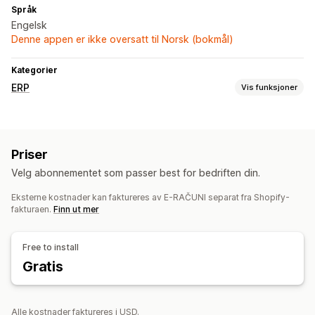
Språk
Engelsk
Denne appen er ikke oversatt til Norsk (bokmål)
Kategorier
ERP
Vis funksjoner
Bestillingsbehandling
Tilpassede arbeidsflyter
Multiplattform-administrasjon
Priser
Automatisert oppfyllelse
Leveringsadministrasjon
Velg abonnementet som passer best for bedriften din.
Massebehandling
Bestillingsredigering
Statusoppdateringer
Bestillingssynkronisering
Eksterne kostnader kan faktureres av E-RAČUNI separat fra Shopify-
fakturaen.
Finn ut mer
Kundekontoer
Håndtering av lagerbeholdning
Free to install
Sanntidssynkronisering
Multisted
Massesporing
Gratis
Utløpsdatoer
Rapporter
Verdioversikt
Reservasjon av lagerbeholdning
Alle kostnader faktureres i USD.