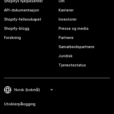
Shopifys hjelpesenter
Om
API-dokumentasjon
Karrierer
Shopify-fellesskapet
Investorer
Shopify-blogg
Presse og media
Forskning
Partnere
Samarbeidspartnere
Juridisk
Tjenestestatus
Utviklerpålogging