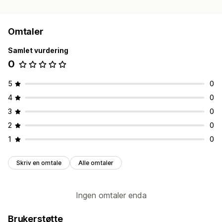
Regnskapsføring og økonomi
Skyldige beløp
Utestående beløp
Kontantstrøm
Kostnadsstyring
Utgiftssporing
Fortjenestesporing
Omtaler
Innkjøpsordre
Administrasjon av inntekter
Prognose
Samlet vurdering
Rapportering
Hovedbok
Økonomisk konsolidering
0
Avgiftsberegning
Multivaluta
5
0
4
0
3
0
2
0
1
0
Skriv en omtale
Alle omtaler
Ingen omtaler enda
Brukerstøtte