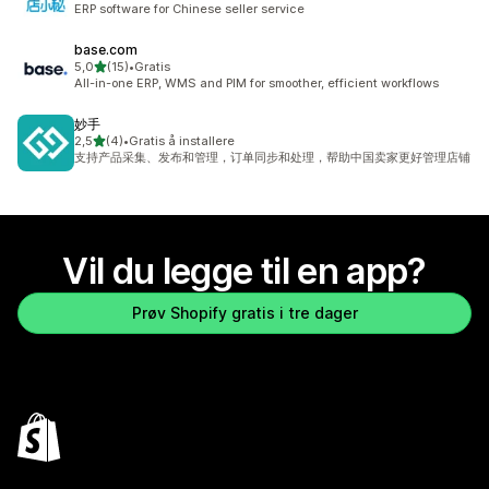
ERP software for Chinese seller service
base.com
av 5 stjerner
5,0
(15)
•
Gratis
Totalt 15 omtaler
All-in-one ERP, WMS and PIM for smoother, efficient workflows
妙手
av 5 stjerner
2,5
(4)
•
Gratis å installere
Totalt 4 omtaler
支持产品采集、发布和管理，订单同步和处理，帮助中国卖家更好管理店铺
Vil du legge til en app?
Prøv Shopify gratis i tre dager