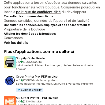
Cette application a besoin d’accéder aux données suivantes
pour fonctionner sur votre boutique. Comprendre pourquoi en
lisant la
politique de confidentialité
du développeur.
Consulter les données des clients:
Données sensibles, données de l’appareil et de l’activité
Consulter les données des employés et des collaborateurs:
Propriétaire de la boutique
Afficher les données de la boutique:
Commandes
Voir les détails
Plus d’applications comme celle-ci
Shopify Order Printer
étoile(s) sur 5
3,6
(356)
•
Gratuite
356 avis au total
Individuelle Picklisten, Rechnungen, Lieferscheine und mehr
drucken
Order Printer Pro: PDF Invoice
étoile(s) sur 5
4,9
(2 681)
•
Installation gratuite
2681 avis au total
Belegdruck für Rechnungen, Entwürfe & Versanddokumente
Built for Shopify
MS Order Printer ‑ PDF Invoice
étoile(s) sur 5
5,0
(233)
•
Gratuite
233 avis au total