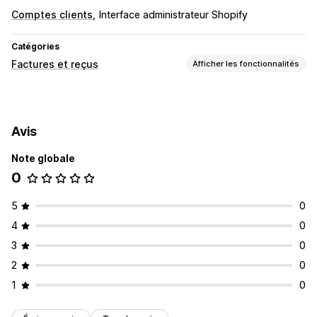
Comptes clients
Interface administrateur Shopify
Catégories
Factures et reçus
Afficher les fonctionnalités
Types de document
Factures
Avis
Personnalisation
Note globale
Numéros de facture
Calcul des taxes
Devises multiples
0
5
0
4
0
3
0
2
0
1
0