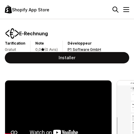
Shopify App Store
E‑Rechnung
Tarification
Note
Développeur
Gratuit
0,0
(0 Avis)
P1 Software GmbH
Installer