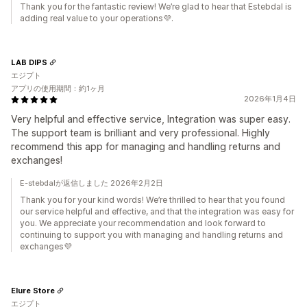
Thank you for the fantastic review! We’re glad to hear that Estebdal is
adding real value to your operations💜.
LAB DIPS
エジプト
アプリの使用期間：約1ヶ月
2026年1月4日
Very helpful and effective service, Integration was super easy.
The support team is brilliant and very professional. Highly
recommend this app for managing and handling returns and
exchanges!
E-stebdalが返信しました 2026年2月2日
Thank you for your kind words! We’re thrilled to hear that you found
our service helpful and effective, and that the integration was easy for
you. We appreciate your recommendation and look forward to
continuing to support you with managing and handling returns and
exchanges💜
Elure Store
エジプト