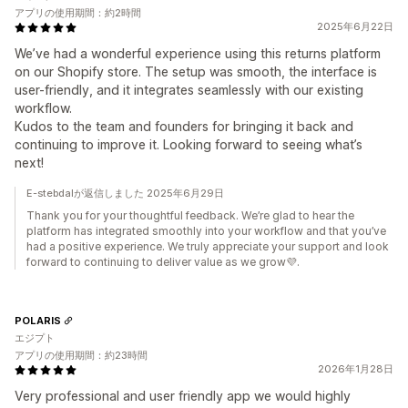
アプリの使用期間：約2時間
2025年6月22日
We’ve had a wonderful experience using this returns platform
on our Shopify store. The setup was smooth, the interface is
user-friendly, and it integrates seamlessly with our existing
workflow.
Kudos to the team and founders for bringing it back and
continuing to improve it. Looking forward to seeing what’s
next!
E-stebdalが返信しました 2025年6月29日
Thank you for your thoughtful feedback. We’re glad to hear the
platform has integrated smoothly into your workflow and that you’ve
had a positive experience. We truly appreciate your support and look
forward to continuing to deliver value as we grow💜.
POLARIS
エジプト
アプリの使用期間：約23時間
2026年1月28日
Very professional and user friendly app we would highly