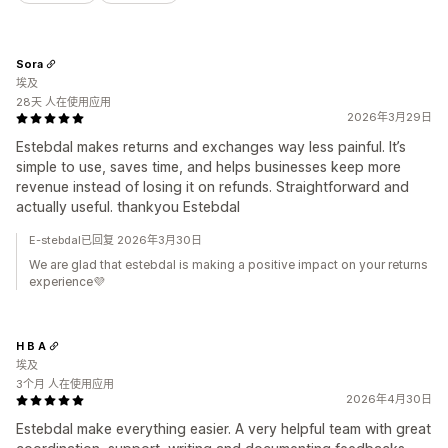
Sora
埃及
28天 人在使用应用
2026年3月29日
Estebdal makes returns and exchanges way less painful. It’s
simple to use, saves time, and helps businesses keep more
revenue instead of losing it on refunds. Straightforward and
actually useful. thankyou Estebdal
E-stebdal已回复 2026年3月30日
We are glad that estebdal is making a positive impact on your returns
experience💜
H B A
埃及
3个月 人在使用应用
2026年4月30日
Estebdal make everything easier. A very helpful team with great