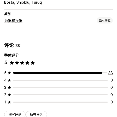
Bosta
Shipblu
Turuq
类别
退货和换货
显示功能
退货选项
手动退款
换货
替换
评论
(38)
退货管理
整体评分
退货门户
自定义政策
不可退货商品
退货时限
退货原因
5
退货跟踪
电子邮件通知
自定义品牌营销
库存更新
分析
5
38
4
0
3
0
2
0
1
0
撰写评论
所有评论