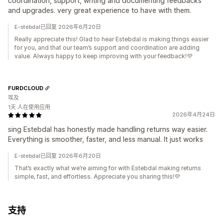
coordination, support, writing and documenting feedbacks
and upgrades. very great experience to have with them.
E-stebdal已回复 2026年6月20日
Really appreciate this! Glad to hear Estebdal is making things easier
for you, and that our team’s support and coordination are adding
value. Always happy to keep improving with your feedback!💜
FURDCLOUD
埃及
1天 人在使用应用
2026年4月24日
sing Estebdal has honestly made handling returns way easier.
Everything is smoother, faster, and less manual. It just works
E-stebdal已回复 2026年6月20日
That’s exactly what we’re aiming for with Estebdal making returns
simple, fast, and effortless. Appreciate you sharing this!💜
支持