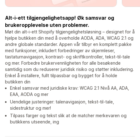
Alt-i-ett tilgjengelighetsapp! Øk samsvar og
brukeropplevelse uten problemer.
Møt din alt-i-ett Shopify tilgjengelighetsløsning – designet for å
hjelpe butikken din med å overholde AODA, ADA, WCAG 2.1 og
andre globale standarder. Appen vår tilbyr en komplett pakke
med funksjoner, inkludert forbedringer av skjermleser,
tastaturnavigasjon, kontrast- og skriftkontroller, tekst-til-tale
og mer. Forbedre brukervennligheten for alle besøkende
samtidig som du reduserer juridisk risiko og støtter inkludering.
Enkel å installere, fullt tilpassbar og bygget for å holde
butikken din
Enkel samsvar med juridiske krav: WCAG 2.1 Nivå AA, ADA,
EAA, AODA og mer
Uendelige justeringer: talenavigasjon, tekst-til-tale,
sidestruktur og mer!
Tilpass farger og tekst slik at de matcher merkevaren og
butikkens utseende, ing