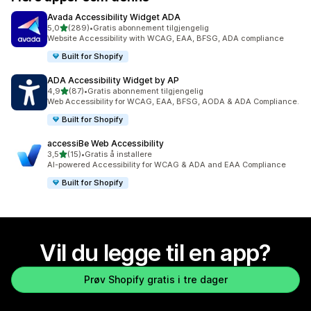
Avada Accessibility Widget ADA
av 5 stjerner
5,0
(289)
•
Gratis abonnement tilgjengelig
Totalt 289 omtaler
Website Accessibility with WCAG, EAA, BFSG, ADA compliance
Built for Shopify
ADA Accessibility Widget by AP
av 5 stjerner
4,9
(87)
•
Gratis abonnement tilgjengelig
Totalt 87 omtaler
Web Accessibility for WCAG, EAA, BFSG, AODA & ADA Compliance.
Built for Shopify
accessiBe Web Accessibility
av 5 stjerner
3,5
(15)
•
Gratis å installere
Totalt 15 omtaler
AI-powered Accessibility for WCAG & ADA and EAA Compliance
Built for Shopify
Vil du legge til en app?
Prøv Shopify gratis i tre dager