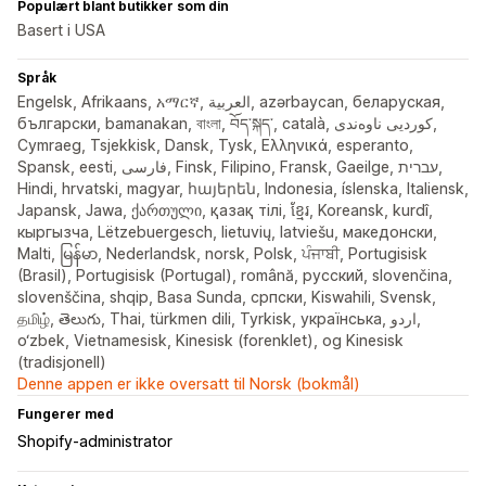
Populært blant butikker som din
Basert i USA
Språk
Engelsk, Afrikaans, አማርኛ, العربية, azərbaycan, беларуская,
български, bamanakan, বাংলা, བོད་སྐད་, català, کوردیی ناوەندی,
Cymraeg, Tsjekkisk, Dansk, Tysk, Ελληνικά, esperanto,
Spansk, eesti, فارسی, Finsk, Filipino, Fransk, Gaeilge, עברית,
Hindi, hrvatski, magyar, հայերեն, Indonesia, íslenska, Italiensk,
Japansk, Jawa, ქართული, қазақ тілі, ខ្មែរ, Koreansk, kurdî,
кыргызча, Lëtzebuergesch, lietuvių, latviešu, македонски,
Malti, မြန်မာ, Nederlandsk, norsk, Polsk, ਪੰਜਾਬੀ, Portugisisk
(Brasil), Portugisisk (Portugal), română, русский, slovenčina,
slovenščina, shqip, Basa Sunda, српски, Kiswahili, Svensk,
தமிழ், తెలుగు, Thai, türkmen dili, Tyrkisk, українська, اردو,
o‘zbek, Vietnamesisk, Kinesisk (forenklet), og Kinesisk
(tradisjonell)
Denne appen er ikke oversatt til Norsk (bokmål)
Fungerer med
Shopify-administrator