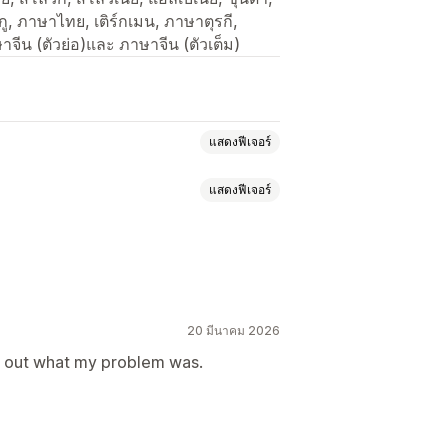
ูกู, ภาษาไทย, เติร์กเมน, ภาษาตุรกี,
าจีน (ตัวย่อ)และ ภาษาจีน (ตัวเต็ม)
แสดงฟีเจอร์
แสดงฟีเจอร์
้อกำหนดและเงื่อนไข
คอนทราสต์
ความสว่าง
ามข้อกำหนด
ิมพ์
เคล็ดลับเครื่องมือ
20 มีนาคม 2026
างข้อความ
ขนาดเคอร์เซอร์
หน่งวิดเจ็ต
CSS ที่กำหนดเอง
re out what my problem was.
องลิงก์
การอ่านบรรทัด
วิดเจ็ต
SEO
หลายภาษา
จดจำฉัน