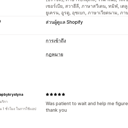
เซอร์เบีย, สวาฮีลี, ภาษาสวีเดน, ทมิฬ, เตล
ยูเครน, อูรดู, อุซเบก, ภาษาเวียดนาม, ภาษ
บ
ส่วนผู้ดูแล Shopify
การเข้าถึง
ประเภทการปฏิบัติตามข้อกำหนด
กฎหมาย
ADA
AODA
EAA
WCAG
ตามภูมิภาค
การปฏิบัติตามข้อกำหนด
เครื่องมือการเข้าถึง
การเข้าถึง
ความเป็นส่วนตัวของข้อมูล
ข
การรับรอง
คำชี้แจง
ข้อความเป็นคำพูด
การจัดการนโยบาย
รายงานการปฏิบัติต
การนำทางด้วยเสียง
การนำทางด้วยแป้นพ
การปรับแต่ง
rapbykrystyna
ข้อความแสดงแทน
หลายภาษา
ระยะห่
มริกา
ช่องทำเครื่องหมาย
สีและแบบอักษร
ตำแ
Was patient to wait and help me figu
ขนาดแบบอักษร
ระดับสีเทา
Highlight ข
 1 ชั่วโมง ในการใช้แอป
thank you
รหัสที่กำหนดเอง
ตำแหน่งทางภูมิศาสตร์
การรายงาน
การวิเคราะห์
ข้อความที่กำหนดเอง
ปุ่ม