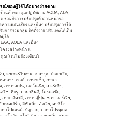
์ของผู้ใช้ได้อย่างง่ายดาย
้ร้านค้าของคุณปฏิบัติตาม AODA, ADA,
 รวมถึงการปรับปรุงตัวอ่านหน้าจอ
ามเป็นเสียง และอื่นๆ ปรับปรุงการใช้
ารรวมกลุ่ม ติดตั้งง่าย ปรับแต่งได้เต็ม
ผู้ใช้
 EAA, AODA และอื่นๆ
 โครงสร้างหน้า แ
คุณ โดยไม่ต้องเขียนโ
บ, อาเซอร์ไบจาน, เบลารุส, บัลแกเรีย,
ตอนกลาง, เวลส์, ภาษาเช็ก, ภาษา
, ภาษาสเปน, เอสโตเนีย, เปอร์เซีย,
อริช, ฮิบรู, ภาษาฮินดี, โครเอเชีย,
์, ภาษาอิตาลี, ภาษาญี่ปุ่น, ชวา, จอร์เจีย,
ักเซมเบิร์ก, ลิทัวเนีย, ลัตเวีย, มาซิโด
, ภาษาโปแลนด์, ปัญจาบ, ภาษาโปรตุเกส
ย, สโลวัก, สโลวีเนีย, แอลเบเนีย, ซุนดา,