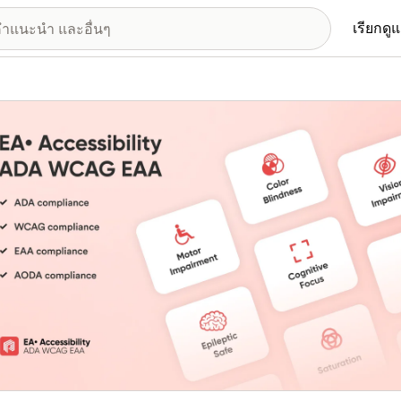
เรียกดู
อรีรูปภาพที่แสดง