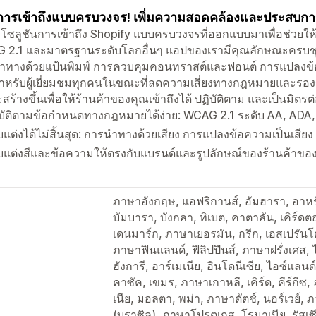
ารเข้าถึงแบบครบวงจร! เพิ่มความสอดคล้องและประสบการณ
โซลูชันการเข้าถึง Shopify แบบครบวงจรที่ออกแบบมาเพื่อช่วยให
 2.1 และมาตรฐานระดับโลกอื่นๆ แอปของเรามีคุณลักษณะครบชุด
ทางด้วยแป้นพิมพ์ การควบคุมคอนทราสต์และฟอนต์ การแปลงข้อคว
หรับผู้เยี่ยมชมทุกคนในขณะที่ลดความเสี่ยงทางกฎหมายและรองรับก
ะสร้างขึ้นเพื่อให้ร้านค้าของคุณเข้าถึงได้ ปฏิบัติตาม และเป็นมิตรต่อ
บัติตามข้อกำหนดทางกฎหมายได้ง่าย: WCAG 2.1 ระดับ AA, ADA,
บแต่งได้ไม่สิ้นสุด: การนำทางด้วยเสียง การแปลงข้อความเป็นเสียง
บแต่งสีและข้อความให้ตรงกับแบรนด์และรูปลักษณ์ของร้านค้าของ
ภาษาอังกฤษ, แอฟริกานส์, อัมฮารา, อาหรั
บัมบารา, บังกลา, ทิเบต, คาตาลัน, เคิร์ด
เดนมาร์ก, ภาษาเยอรมัน, กรีก, เอสเปรันโต
ภาษาฟินแลนด์, ฟิลิปปินส์, ภาษาฝรั่งเศส, ไ
ฮังการี, อาร์เมเนีย, อินโดนีเซีย, ไอซ์แลนด
คาซัค, เขมร, ภาษาเกาหลี, เคิร์ด, คีร์กีซ, ล
เนีย, มอลตา, พม่า, ภาษาดัตช์, นอร์เวย์
(บราซิล), ภาษาโปรตุเกส, โรมาเนีย, รัสเซี