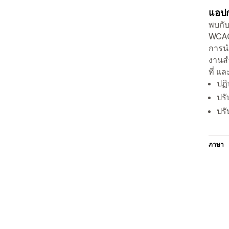
แอปก
พบกับ
WCAG
การนำ
งานสำ
ที่ แล
ปฏิ
ปรั
ปรั
ภาษา