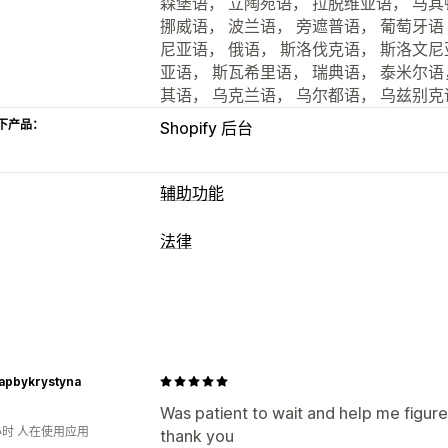
森堡语， 立陶宛语， 拉脱维亚语， 马其
挪威语， 波兰语， 旁遮普语， 葡萄牙
尼亚语， 俄语， 斯洛伐克语， 斯洛文尼
亚语， 斯瓦希里语， 瑞典语， 泰米尔语
其语， 乌克兰语， 乌尔都语， 乌兹别克
下产品：
Shopify 后台
辅助功能
合规类型
法律
ADA
AODA
EAA
WCAG
基于区域
合规
辅助功能工具
辅助功能
数据隐私
服务条款
政策管理
认证
声明
文字转语音
对比
亮度
语
自定义
多语言
文本间距
光标大小
字体大小
rapbykrystyna
复选框
颜色和字体
小组件位置
自定义 
搜索引擎优化 (SEO)
报告
分析
记住我
自定义文本
按钮
Was patient to wait and help me figu
小时 人在使用应用
thank you