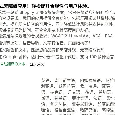
式无障碍应用！轻松提升合规性与用户体验。
款一站式 Shopify 无障碍解决方案，它旨在帮助您的商店符合 AO
的合规要求。我们的应用提供全套功能，包括屏幕阅读器增强功
音等。提升所有访客的可用性，同时降低法律风险并支持包容性
店保持无障碍访问、符合合规要求且高度用户友好。
满足法律规定的合规要求：WCAG 2.1 Level AA、ADA、EAA
量调节选项：语音导航、文字转语音、页面结构等！
定义颜色和文本，匹配您的品牌和商店外观，无需编写代码
置 Google 翻译，适用于小部件或整个商店，支持 100 多种语言
自动翻译的文本
显示原文
英语， 南非荷兰语， 阿姆哈拉语， 阿拉
利亚语， 班巴拉语， 孟加拉语， 藏语，
语， 捷克语， 丹麦语， 德语， 希腊语，
斯语， 芬兰语， 菲律宾语， 法语， 爱
语， 匈牙利语， 亚美尼亚语， 印度尼西
哇语， 格鲁吉亚语， 哈萨克语， 高棉语