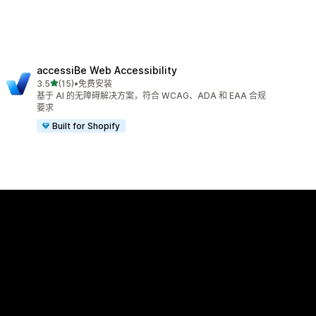
accessiBe Web Accessibility
星（满分 5 星）
3.5
(15)
•
免费安装
总共 15 条评论
基于 AI 的无障碍解决方案，符合 WCAG、ADA 和 EAA 合规
要求
Built for Shopify