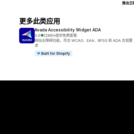
推出日
更多此类应用
Avada Accessibility Widget ADA
星（满分 5 星）
5.0
(289)
•
提供免费套餐
总共 289 条评论
网站无障碍功能，符合 WCAG、EAA、BFSG 和 ADA 合规要
求
Built for Shopify