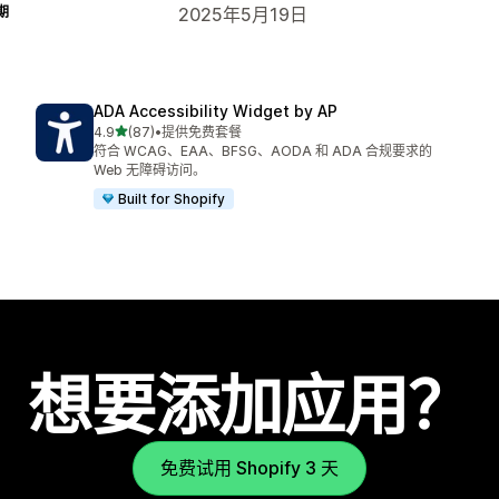
期
2025年5月19日
ADA Accessibility Widget by AP
星（满分 5 星）
4.9
(87)
•
提供免费套餐
总共 87 条评论
符合 WCAG、EAA、BFSG、AODA 和 ADA 合规要求的
Web 无障碍访问。
Built for Shopify
想要添加应用？
免费试用 Shopify 3 天