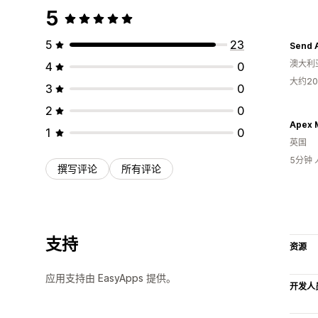
5
5
23
Send 
澳大利
4
0
大约2
3
0
2
0
Apex 
1
0
英国
5分钟
撰写评论
所有评论
支持
资源
应用支持由 EasyApps 提供。
开发人