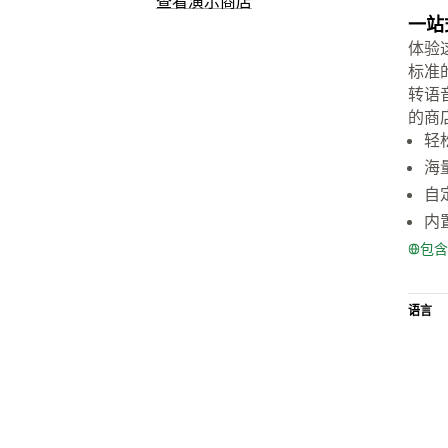
查看演示商店
一站
体验这
标准
转语
的商
轻松
海
自
内
包含
语言