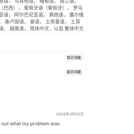
顿语， 马耳他语， 缅甸语， 荷兰语，
语（巴西）， 葡萄牙语（葡萄牙）， 罗马
亚语， 阿尔巴尼亚语， 巽他语， 塞尔维
， 泰卢固语， 泰语， 土库曼语， 土耳
语， 越南语， 简体中文，以及 繁体中文
显示功能
显示功能
合规报告
音导航
键盘导航
工具提示
替代文本
灰度
突出显示链接
阅读线
小组件
2026年3月20日
CSS
自定义代码
地理位置
多语言
re out what my problem was.