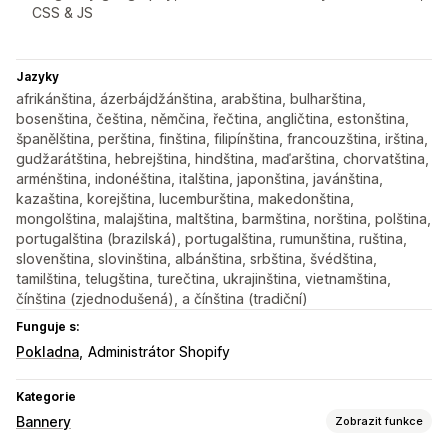
CSS & JS
Jazyky
afrikánština, ázerbájdžánština, arabština, bulharština,
bosenština, čeština, němčina, řečtina, angličtina, estonština,
španělština, perština, finština, filipínština, francouzština, irština,
gudžarátština, hebrejština, hindština, maďarština, chorvatština,
arménština, indonéština, italština, japonština, javánština,
kazaština, korejština, lucemburština, makedonština,
mongolština, malajština, maltština, barmština, norština, polština,
portugalština (brazilská), portugalština, rumunština, ruština,
slovenština, slovinština, albánština, srbština, švédština,
tamilština, telugština, turečtina, ukrajinština, vietnamština,
čínština (zjednodušená), a čínština (tradiční)
Funguje s:
Pokladna
Administrátor Shopify
Kategorie
Bannery
Zobrazit funkce