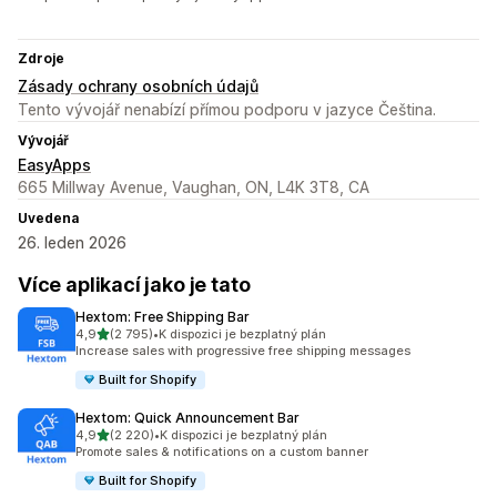
Zdroje
Zásady ochrany osobních údajů
Tento vývojář nenabízí přímou podporu v jazyce Čeština.
Vývojář
EasyApps
665 Millway Avenue, Vaughan, ON, L4K 3T8, CA
Uvedena
26. leden 2026
Více aplikací jako je tato
Hextom: Free Shipping Bar
z 5 hvězd
4,9
(2 795)
•
K dispozici je bezplatný plán
Celkový počet recenzí: 2795
Increase sales with progressive free shipping messages
Built for Shopify
Hextom: Quick Announcement Bar
z 5 hvězd
4,9
(2 220)
•
K dispozici je bezplatný plán
Celkový počet recenzí: 2220
Promote sales & notifications on a custom banner
Built for Shopify