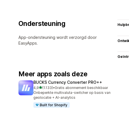
Ondersteuning
Hulpb
App-ondersteuning wordt verzorgd door
Ontwik
EasyApps.
Geïnt
Meer apps zoals deze
BUCKS Currency Converter PRO++
van 5 sterren
4,9
(1.133)
•
Gratis abonnement beschikbaar
1133 recensies in totaal
Onbeperkte multivaluta-switcher op basis van
geolocatie + AI-analytics
Built for Shopify