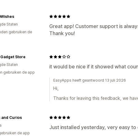
Omleidingen
Wishes
IP-adres
Land
Taal
Pop-upwidget
gde Staten
Handmatige omleiding
Tracking
Ana
Great app! Customer support is always
den gebruiken de
Thank you!
Lokalisatie-instellingen
Landkiezer
Taalwisselaar
Vertaling
 Gadget Store
gde Staten
it would be nice if it showed what coun
n gebruiken de app
EasyApps heeft geantwoord 13 juli 2026
Hi,
Thanks for leaving this feedback, we hav
 and Curios
a
Just installed yesterday, very easy to
gebruiken de app