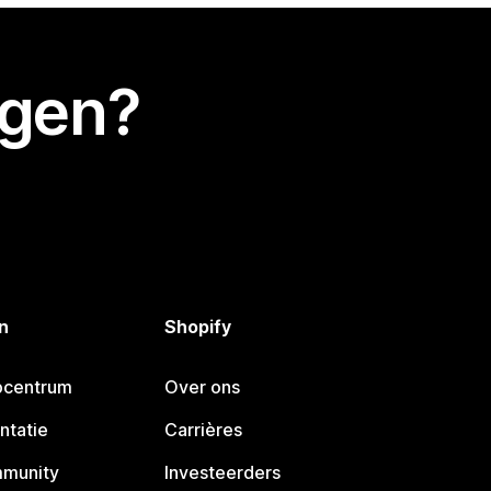
egen?
n
Shopify
pcentrum
Over ons
ntatie
Carrières
mmunity
Investeerders