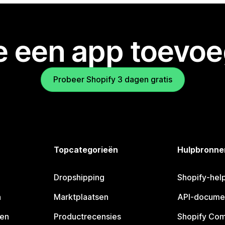
je een app toevo
Probeer Shopify 3 dagen gratis
Topcategorieën
Hulpbronne
Dropshipping
Shopify-hel
n
Marktplaatsen
API-docume
pen
Productrecensies
Shopify Co