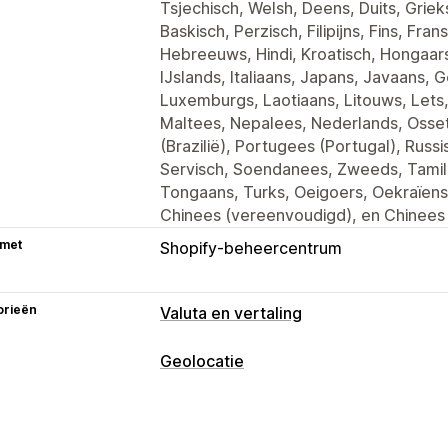
Tsjechisch, Welsh, Deens, Duits, Griek
Baskisch, Perzisch, Filipijns, Fins, Fran
Hebreeuws, Hindi, Kroatisch, Hongaar
IJslands, Italiaans, Japans, Javaans,
Luxemburgs, Laotiaans, Litouws, Lets
Maltees, Nepalees, Nederlands, Osset
(Brazilië), Portugees (Portugal), Rus
Servisch, Soendanees, Zweeds, Tamil,
Tongaans, Turks, Oeigoers, Oekraïen
Chinees (vereenvoudigd), en Chinees (
 met
Shopify-beheercentrum
orieën
Valuta en vertaling
Vertaling
Geolocatie
Automatische vertaling
Vertalingen 
Blokkering
Bulkvertaling
Vertaling van afbeeldi
Landen
Taalwisselaar
Ontwerp van wisselaar