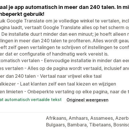
aal je app automatisch in meer dan 240 talen. In m
nbeperkt gebruik!
ik Google Translate om je volledige winkel te vertalen, inc
gina laadt, vertaalt Google Translate alles op het scherm 
. De installatie duurt minder dan een minuut; je hoeft allee
lingen in meer dan 240 talen te profiteren. Alles wordt ge
eft zelf geen vertalingen te schrijven of instellingen te co
r dat er configuratie of handmatig werk vereist is.
omatisch vertalen - Eenvoudige installatie in minder dan e
es vertalen - Alles op de pagina wordt vertaald, inclusief a
r dan 240 talen - Vertaal naar vrijwel elke taal
lkiezer - Laat klanten zelf een taal kiezen en wijzigen
n limieten - Onbeperkte vertaling op elke pagina, naar de t
at automatisch vertaalde tekst
Origineel weergeven
Afrikaans, Amhaars, Assamees, Azerbe
Bulgaars, Bambara, Tibetaans, Bosnisc