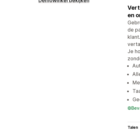
Demowinkel bekijken
Vert
en o
Gebru
de pa
klant
verta
Je ho
zonde
Aut
All
Mee
Taa
Gee
Bev
Talen