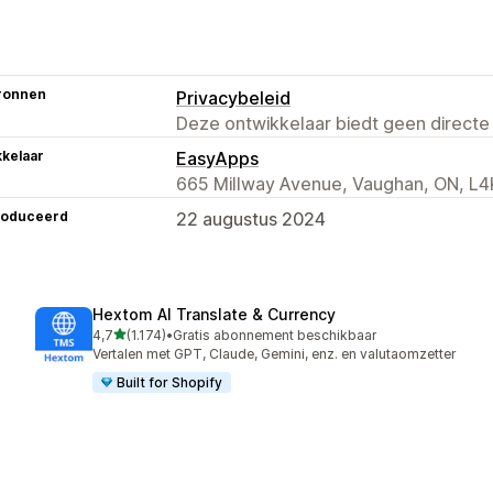
ronnen
Privacybeleid
Deze ontwikkelaar biedt geen directe
kelaar
EasyApps
665 Millway Avenue, Vaughan, ON, L4
roduceerd
22 augustus 2024
Hextom AI Translate & Currency
van 5 sterren
4,7
(1.174)
•
Gratis abonnement beschikbaar
1174 recensies in totaal
Vertalen met GPT, Claude, Gemini, enz. en valutaomzetter
Built for Shopify