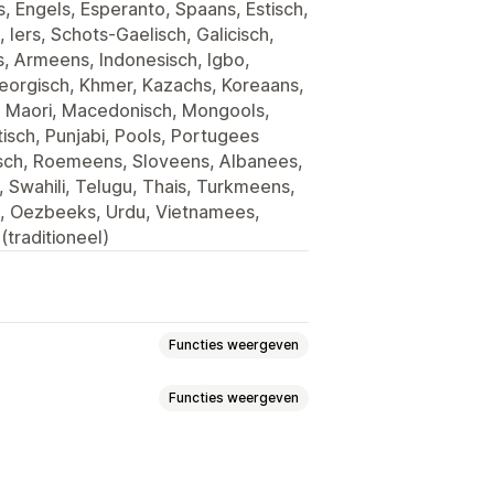
s, Engels, Esperanto, Spaans, Estisch,
s, Iers, Schots-Gaelisch, Galicisch,
s, Armeens, Indonesisch, Igbo,
 Georgisch, Khmer, Kazachs, Koreaans,
, Maori, Macedonisch, Mongools,
isch, Punjabi, Pools, Portugees
sisch, Roemeens, Sloveens, Albanees,
 Swahili, Telugu, Thais, Turkmeens,
s, Oezbeeks, Urdu, Vietnamees,
traditioneel)
Functies weergeven
Functies weergeven
automatisch synchroniseren
ngen
Handmatige vertaling