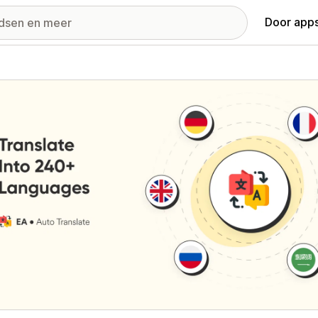
Door apps
ij met uitgelichte afbeeldingen