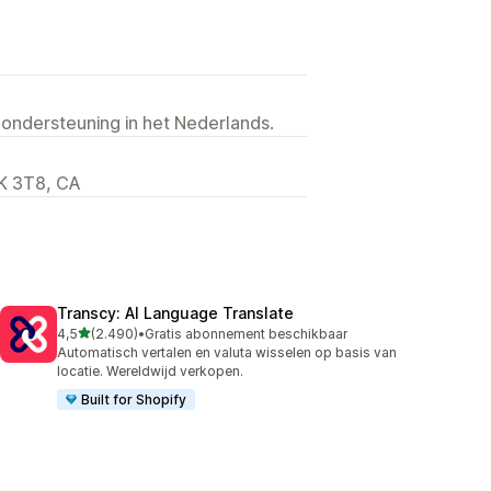
 ondersteuning in het Nederlands.
K 3T8, CA
Transcy: AI Language Translate
van 5 sterren
4,5
(2.490)
•
Gratis abonnement beschikbaar
2490 recensies in totaal
Automatisch vertalen en valuta wisselen op basis van
locatie. Wereldwijd verkopen.
Built for Shopify