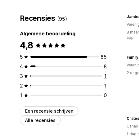
Recensies
Jambo
(95)
Vereni
8 maan
Algemene beoordeling
app
4,8
5
85
Family
Vereni
4
8
2 dage
3
1
2
1
1
0
Een recensie schrijven
Crates
Alle recensies
Canad
1 dag 