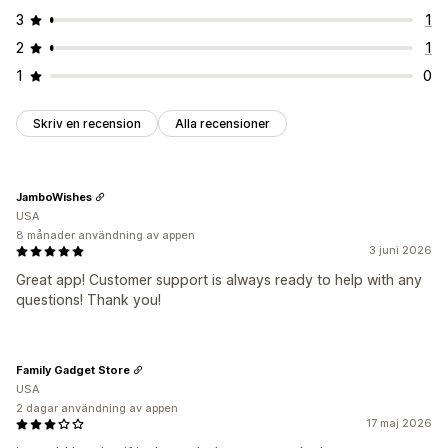
Landval
Språkväxlare
Översättning
3
1
2
1
1
0
Skriv en recension
Alla recensioner
JamboWishes
USA
8 månader användning av appen
3 juni 2026
Great app! Customer support is always ready to help with any
questions! Thank you!
Family Gadget Store
USA
2 dagar användning av appen
17 maj 2026