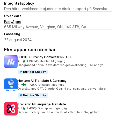
Integritetspolicy
Den här utvecklaren erbjuder inte direkt support på Svenska.
Utvecklare
EasyApps
665 Millway Avenue, Vaughan, ON, L4K 3T8, CA
Lansering
22 augusti 2024
Fler appar som den här
BUCKS Currency Converter PRO++
av 5 stjärnor
4,9
(1 132)
•
Gratisplan tillgänglig
1132 recensioner totalt
Obegränsad flervalutaväxlare via geolokalisering + AI-analys
Built for Shopify
Hextom AI Translate & Currency
av 5 stjärnor
4,7
(1 172)
•
Gratisplan tillgänglig
1172 recensioner totalt
Översätt med GPT, Claude, Gemini etc. samt valutaomvandlare
Built for Shopify
Transcy: AI Language Translate
av 5 stjärnor
4,5
(2 490)
•
Gratisplan tillgänglig
2490 recensioner totalt
Översätt och byt valuta automatiskt efter plats. Sälj globalt.