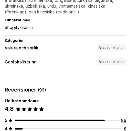
thailändska, turkmeniska, tonganska, turkiska, uiguriska,
ukrainska, uzbekiska, urdu, vietnamesiska, kinesiska
(förenklad), och kinesiska (traditionell)
Fungerar med
Shopify-admin
Kategorier
Valuta och språk
Visa funktioner
Översättning till andra språk
Geolokalisering
Visa funktioner
Maskinöversättning
Blockering
Synkronisera översättningar automatiskt
Bulköversättning
Länder
Bildöversättning
Manuell översättning
Språkväxlare
Recensioner
(96)
Växlingsdesign
Omdirigeringar
Helhetsomdöme
IP-adress
Land
Språk
Popup-widget
4,8
Automatisk omdirigering
Manuell omdirigering
Spårning
Analysverktyg
5
86
Lokaliseringsinställningar
4
8