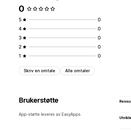
0
5
0
4
0
3
0
2
0
1
0
Skriv en omtale
Alle omtaler
Brukerstøtte
Ressu
App-støtte leveres av EasyApps.
Utvikl