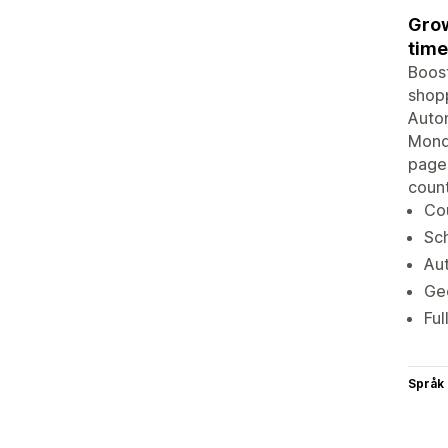
Grow
time
Boost
shopp
Autom
Monda
pages
coun
Co
Sch
Aut
Geo
Ful
Språk