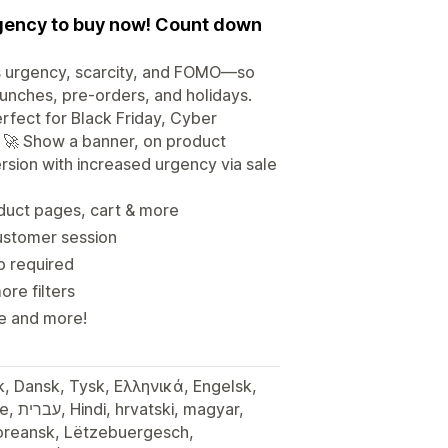
gency to buy now! Count down
s urgency, scarcity, and FOMO—so
launches, pre-orders, and holidays.
rfect for Black Friday, Cyber
. 🚀 Show a banner, on product
sion with increased urgency via sale
uct pages, cart & more
customer session
p required
ore filters
ze and more!
Koreansk, Lëtzebuergesch,