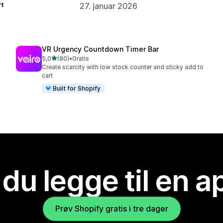
rt
27. januar 2026
VR Urgency Countdown Timer Bar
av 5 stjerner
5,0
(80)
•
Gratis
Totalt 80 omtaler
Create scarcity with low stock counter and sticky add to
cart
Built for Shopify
 du legge til en 
Prøv Shopify gratis i tre dager