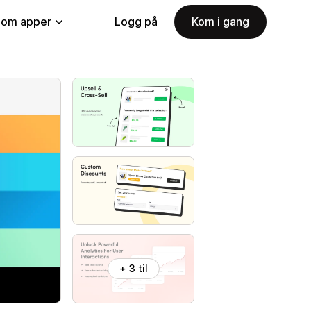
nom apper
Logg på
Kom i gang
+ 3 til