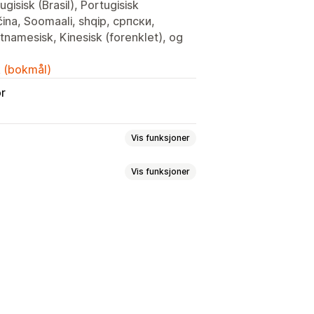
gisisk (Brasil), Portugisisk
ina, Soomaali, shqip, српски,
etnamesisk, Kinesisk (forenklet), og
k (bokmål)
or
Vis funksjoner
Vis funksjoner
lpasset tekst
Tilpasset posisjon
asjoner
Handlekurvside
Kasseside
asjonskapsler
E-postregistrering
forordningen
Multikunngjøring
lling
Personaliserte anbefalinger
Hendelsesbasert
Fast minutt
Éngangs
Øktbasert
visning
Lenker og knapper