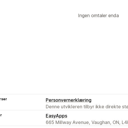
Bakgrunner
Farge og skrifttype
Tilp
Tidtakertype
Mobilresponsiv
Planlegging
Geo-mål
Ingen omtaler enda
Daglige tilbud
Lynsalg
Tidsbegrense
Atferdsmålretting
Spesiell hendelse
Forhåndsbestilling
Analyser og rapportering
Sendingsfrist
Butikklansering
A/B-testing
Atferdssporing
Ytelses
Trafikkrapporter
rser
Personvernerklæring
Denne utvikleren tilbyr ikke direkte s
er
EasyApps
665 Millway Avenue, Vaughan, ON, L4