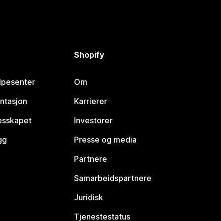
Shopify
lpesenter
Om
ntasjon
Karrierer
lesskapet
Investorer
gg
Presse og media
Partnere
Samarbeidspartnere
Juridisk
Tjenestestatus