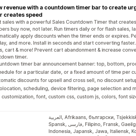
 revenue with a countdown timer bar to create ur
r creates speed
 sales with a powerful Sales Countdown Timer that create
ers buy now, not later. Run timers daily or for flash sales, 
atically apply discounts when the timer ends or expires. Pe
y, and more. Install in seconds and start converting faster
, cart & more! Prevent cart abandonment & increase conver
tdown timer.
untdown timer bar announcement banner: top, bottom, prod
edule for a particular date, or a fixed amount of time per 
omatic discounts for upsell and cross sell, no discount setu
location, scheduling, device filtering, page selection and m
l customization, font, custom css, custom js, colors, font si
العربية, Afrikaans, български, Tsjekkisk, Dansk, Tysk, Ελληνικά, Engelsk,
Spansk, فارسی, Filipino, Fransk, Gaeilge, עברית, Hindi, hrvatski, magyar,
Indonesia, Japansk, Jawa, Italiensk, 