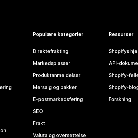
Populære kategorier
Ressurser
Direktefrakting
Shopifys hje
Markedsplasser
API-dokume
Produktanmeldelser
Shopify-fel
vering
Mersalg og pakker
Shopify-blo
E-postmarkedsføring
Forskning
SEO
Frakt
jon
Valuta og oversettelse