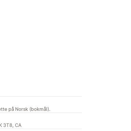
asset CSS
Emojier
Flere språk
retting
Kampanjemålretting
t kampanje
Utløpsdato
Produktlansering
Butikkens kasse
sporing
Sanntidsanalyser
tøtte på Norsk (bokmål).
K 3T8, CA