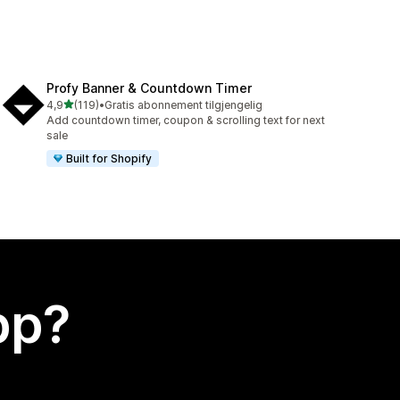
Profy Banner & Countdown Timer
av 5 stjerner
4,9
(119)
•
Gratis abonnement tilgjengelig
Totalt 119 omtaler
Add countdown timer, coupon & scrolling text for next
sale
Built for Shopify
app?