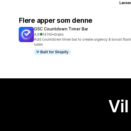
Lanse
Flere apper som denne
GSC Countdown Timer Bar
av 5 stjerner
4,9
(474)
•
Gratis
Totalt 474 omtaler
Add countdown timer bar to create urgency & boost flash
sales
Built for Shopify
Vil