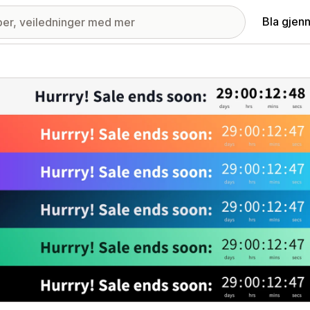
Bla gjen
ri med fremhevede bilder