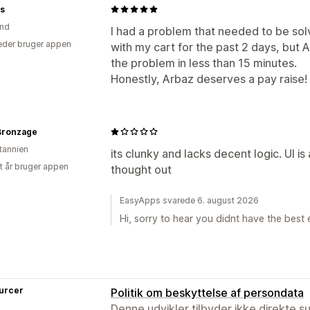
Ydeevne af tragt
is
and
I had a problem that needed to be solve
der bruger appen
with my cart for the past 2 days, but
the problem in less than 15 minutes.
Honestly, Arbaz deserves a pay raise!
Bronzage
itannien
its clunky and lacks decent logic. UI i
et år bruger appen
thought out
EasyApps svarede 6. august 2026
Hi, sorry to hear you didnt have the best
urcer
Politik om beskyttelse af persondata
Denne udvikler tilbyder ikke direkte s