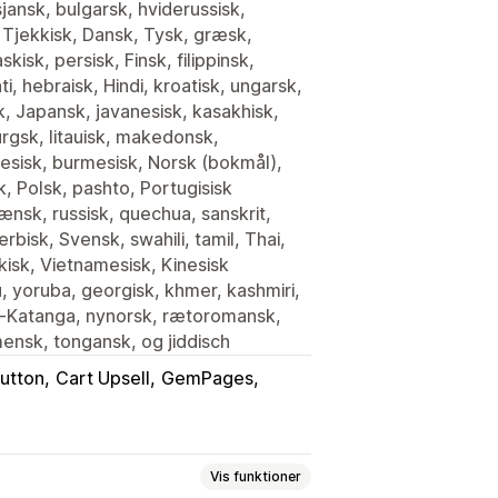
jansk, bulgarsk, hviderussisk,
, Tjekkisk, Dansk, Tysk, græsk,
isk, persisk, Finsk, filippinsk,
ati, hebraisk, Hindi, kroatisk, ungarsk,
k, Japansk, javanesisk, kasakhisk,
rgsk, litauisk, makedonsk,
esisk, burmesisk, Norsk (bokmål),
k, Polsk, pashto, Portugisisk
mænsk, russisk, quechua, sanskrit,
rbisk, Svensk, swahili, tamil, Thai,
kisk, Vietnamesisk, Kinesisk
lu, yoruba, georgisk, khmer, kashmiri,
luba-Katanga, nynorsk, rætoromansk,
mensk, tongansk, og jiddisch
utton
Cart Upsell
GemPages
Vis funktioner