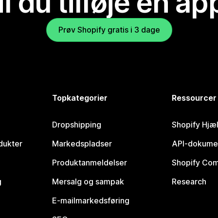
il du tilføje en ap
Prøv Shopify gratis i 3 dage
Topkategorier
Ressourcer
Dropshipping
Shopify Hjæ
dukter
Markedspladser
API-dokume
Produktanmeldelser
Shopify Co
g
Mersalg og sampak
Research
E-mailmarkedsføring