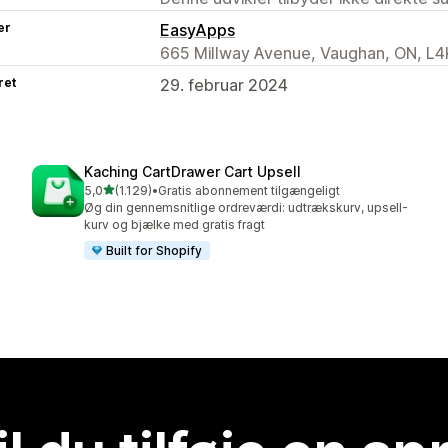
er
EasyApps
665 Millway Avenue, Vaughan, ON, L4
ret
29. februar 2024
Kaching CartDrawer Cart Upsell
ud af 5 stjerner
5,0
(1.129)
•
Gratis abonnement tilgængeligt
1129 anmeldelser i alt
Øg din gennemsnitlige ordreværdi: udtrækskurv, upsell-
kurv og bjælke med gratis fragt
Built for Shopify