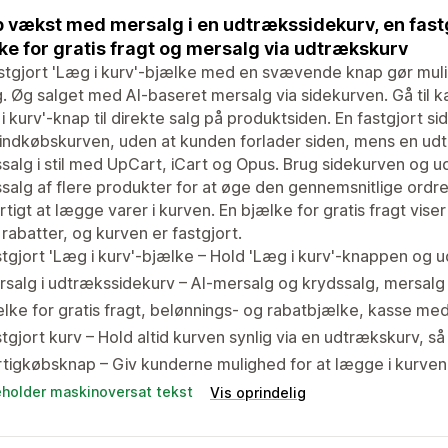
 vækst med mersalg i en udtrækssidekurv, en fastgj
ke for gratis fragt og mersalg via udtrækskurv
stgjort 'Læg i kurv'-bjælke med en svævende knap gør muli
g. Øg salget med AI-baseret mersalg via sidekurven. Gå til ka
i kurv'-knap til direkte salg på produktsiden. En fastgjort si
indkøbskurven, uden at kunden forlader siden, mens en ud
salg i stil med UpCart, iCart og Opus. Brug sidekurven og 
salg af flere produkter for at øge den gennemsnitlige ord
rtigt at lægge varer i kurven. En bjælke for gratis fragt vi
rabatter, og kurven er fastgjort.
tgjort 'Læg i kurv'-bjælke – Hold 'Læg i kurv'-knappen og 
salg i udtrækssidekurv – AI-mersalg og krydssalg, mersalg
lke for gratis fragt, belønnings- og rabatbjælke, kasse med
tgjort kurv – Hold altid kurven synlig via en udtrækskurv, 
tigkøbsknap – Giv kunderne mulighed for at lægge i kurven m
eholder maskinoversat tekst
Vis oprindelig