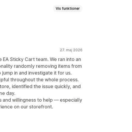
Vis funktioner
ede regler
Tilpasset HTML
er
Gaveindpakning
taling
Mersalg på produktside
e
Fastgjort indkøbskurv
lser med 1 klik
gsure
uffe
Pop op-vinduer
Tilpasset CSS
27. maj 2026
Multivaluta
Flere sprog
e EA Sticky Cart team. We ran into an
 mere
Gratis levering
ionality randomly removing items from
Indløsning af belønninger
jump in and investigate it for us.
gebyrer
Gratis gaver
Masserabatter
lpful throughout the whole process.
tis levering
Produkttilføjelser
tore, identified the issue quickly, and
men
Antalsbegrænsning
me day.
r
Automatiske rabatter
atter
 and willingness to help — especially
ingsmetoder
Prioriteret behandling
ience on our storefront.
rtig betaling
Gå til betaling
let ydeevne
Forslag til optimering