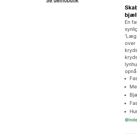
Se demobutik
Skab
bjæl
En fa
synli
'Læg 
over 
kryds
kryds
lynhu
opnå 
Fas
Mer
Bjæ
Fas
Hur
Ind