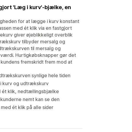
ort 'Læg i kurv'-bjælke, en
gheden for at lægge i kurv konstant
ssen med ét klik via en fastgjort
dekurv giver øjeblikkeligt overblik
trækskurv tilbyder mersalg og
udtrækskurven til mersalg og
reværdi. Hurtigkøbsknapper gør det
ser kundens fremskridt frem mod at
udtrækskurven synlige hele tiden
 i kurv og udtrækskurv
 ét klik, nedtællingsbjælke
så kunderne nemt kan se den
ed ét klik på alle sider