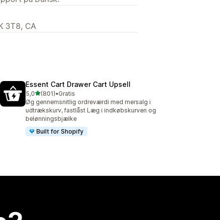
K 3T8, CA
Essent Cart Drawer Cart Upsell
ud af 5 stjerner
5,0
(801)
•
Gratis
801 anmeldelser i alt
Øg gennemsnitlig ordreværdi med mersalg i
udtrækskurv, fastlåst Læg i indkøbskurven og
belønningsbjælke
Built for Shopify