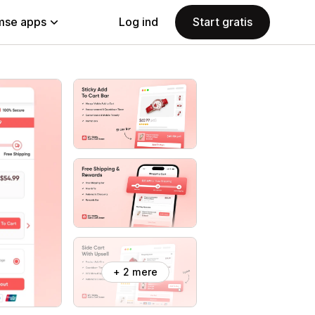
se apps
Log ind
Start gratis
+ 2 mere