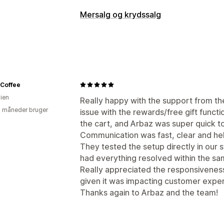
Kurvvisning
Mersalg og krydssalg
Annonceringer
Tilpasset stil
Tilpass
Tilpasning
Tilpasset CSS
Rabatfelter
Kampagn
Mersalg i indkøbskurv
Mersalg ved be
Dynamisk på mobil
Indkøbskurvskuff
Annonceringslinje
Statuslinje
Tilføje
Afkrydsningsfelt for vilkår
Nedtællin
Fastgjort indkøbskurv
Indkøbskurvsk
 Coffee
Mersalg
Tilpasset HTML
Træk og slip-editor
lien
Really happy with the support from th
Produktanbefalinger
Køb mere, spar
Tilpassede regler
2 måneder bruger
issue with the rewards/free gift funct
Ofte købt sammen
Leveringsbjælke
the cart, and Arbaz was super quick to 
Tilbud og anbefalinger
Niveaudelte belønninger
Yderligere 
Communication was fast, clear and he
Leveringsforsikring
Gratis gaver
Gra
They tested the setup directly in our s
Tilpasning af betalingsflow
Produktanbefalinger
Ofte købt sam
had everything resolved within the sa
Tilpassede bemærkninger
Donatione
Mængderabatter
Niveauinddelte rab
Really appreciated the responsiveness
Mersalg med et klik
Regler for lever
Anbefalinger med kunstig intelligens
given it was impacting customer exper
Regler for betalingsmetoder
Skjul hu
Thanks again to Arbaz and the team!
Analyser
Flere sprog
Klikrater
Konverteringsrater
Anbefa