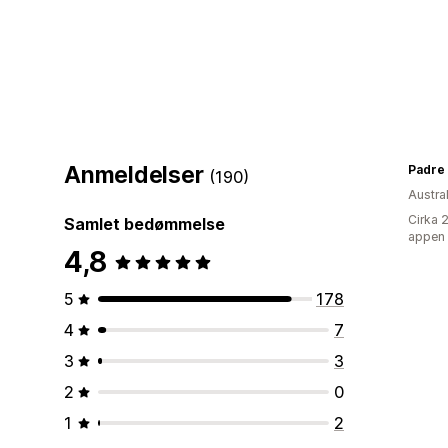
Anmeldelser
Padre
(190)
Austra
Cirka 
Samlet bedømmelse
appen
4,8
5
178
4
7
3
3
2
0
1
2