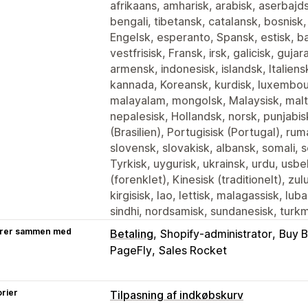
afrikaans, amharisk, arabisk, aserbajds
bengali, tibetansk, catalansk, bosnisk
Engelsk, esperanto, Spansk, estisk, bask
vestfrisisk, Fransk, irsk, galicisk, gujar
armensk, indonesisk, islandsk, Italiens
kannada, Koreansk, kurdisk, luxembou
malayalam, mongolsk, Malaysisk, malt
nepalesisk, Hollandsk, norsk, punjabis
(Brasilien), Portugisisk (Portugal), ru
slovensk, slovakisk, albansk, somali, se
Tyrkisk, uygurisk, ukrainsk, urdu, usbe
(forenklet), Kinesisk (traditionelt), zu
kirgisisk, lao, lettisk, malagassisk, 
sindhi, nordsamisk, sundanesisk, turk
rer sammen med
Betaling
Shopify-administrator
Buy B
PageFly
Sales Rocket
rier
Tilpasning af indkøbskurv