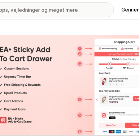
Gennem
ri med udvalgte billeder