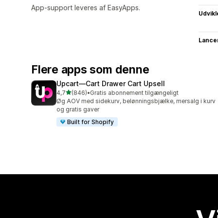
App-support leveres af EasyApps.
Udvikl
Lance
Flere apps som denne
Upcart—Cart Drawer Cart Upsell
ud af 5 stjerner
4,7
(846)
•
Gratis abonnement tilgængeligt
846 anmeldelser i alt
Øg AOV med sidekurv, belønningsbjælke, mersalg i kurv
og gratis gaver
Built for Shopify